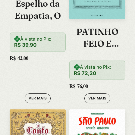
Espelho da
Empatia, O
PATINHO
À vista no Pix:
FEIO E
R$
39,90
OUTRAS
R$
42,00
HISTORIAS,
À vista no Pix:
R$
72,20
O
R$
76,00
VER MAIS
VER MAIS