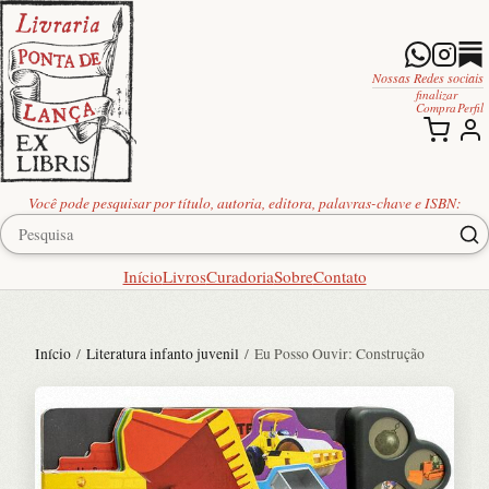
Nossas Redes sociais
finalizar
Compra
Perfil
Você pode pesquisar por título, autoria, editora, palavras-chave e ISBN:
Início
Livros
Curadoria
Sobre
Contato
Início
/
Literatura infanto juvenil
/ Eu Posso Ouvir: Construção