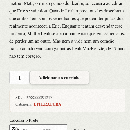
matou! Matt, o irmão gêmeo do doador, se recusa a acreditar
que Eric se suicidou. Quando Leah o procura, eles descobrem
que ambos têm sonhos semelhantes que podem ter pistas do que
realmente aconteceu a Eric. Enquanto tentam desvendar esse
mistério, Matt e Leah se apaixonam e não querem correr o risco
de perder um ao outro. Mas nem a vida nem um coração
transplantado vem com garantias.Leah MacKenzie, de 17 anos,
não tem coração.
Eu
Adicionar ao carrinho
e
Esse
Meu
SKU:
9788555391217
Coracao
LITERATURA
Categoria:
quantidade
Calcular o Frete