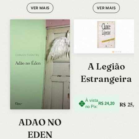
VER MAIS
VER MAIS
A Legião
Estrangeira
À vista
R$
25,47
R$
24,20
no Pix:
ADAO NO
EDEN