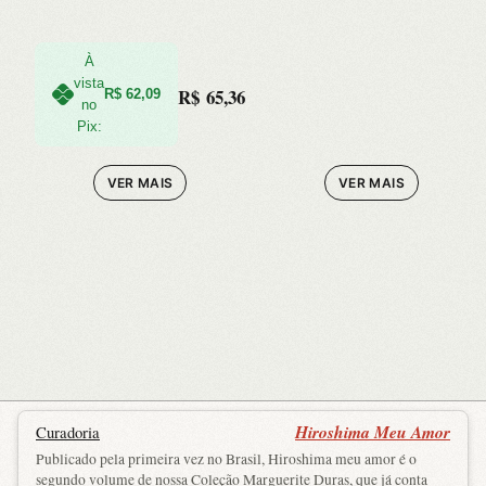
À
vista
R$
65,36
R$
62,09
no
Pix:
VER MAIS
VER MAIS
Hiroshima Meu Amor
Curadoria
Publicado pela primeira vez no Brasil, Hiroshima meu amor é o
segundo volume de nossa Coleção Marguerite Duras, que já conta