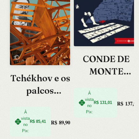
CONDE DE
MONTE
Tchékhov e os
CRISTO, O
palcos
À
vista
brasileiros
R$
137,90
R$
131,01
no
Pix:
À
vista
R$
89,90
R$
85,41
no
Pix: