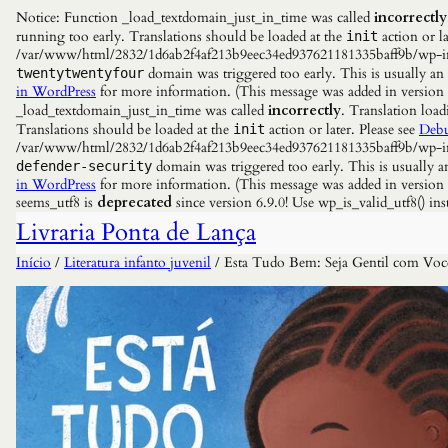
Notice: Function _load_textdomain_just_in_time was called
incorrectly
running too early. Translations should be loaded at the
action or la
init
/var/www/html/2832/1d6ab2f4af213b9eec34ed937621181335baff9b/wp-incl
domain was triggered too early. This is usually an
twentytwentyfour
in WordPress
for more information. (This message was added in versio
_load_textdomain_just_in_time was called
incorrectly
. Translation load
Translations should be loaded at the
action or later. Please see
Debu
init
/var/www/html/2832/1d6ab2f4af213b9eec34ed937621181335baff9b/wp-incl
domain was triggered too early. This is usually a
defender-security
in WordPress
for more information. (This message was added in versio
seems_utf8 is
deprecated
since version 6.9.0! Use wp_is_valid_utf8() 
Livraria Ponta de Lança
Início
/
Literatura infanto juvenil
/ Esta Tudo Bem: Seja Gentil com Vo