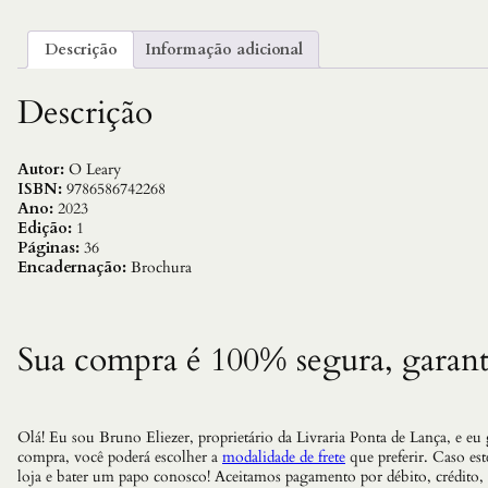
Descrição
Informação adicional
Descrição
Autor:
O Leary
ISBN:
9786586742268
Ano:
2023
Edição:
1
Páginas:
36
Encadernação:
Brochura
Sua compra é 100% segura, garant
Olá! Eu sou Bruno Eliezer, proprietário da Livraria Ponta de Lança, e eu
compra, você poderá escolher a
modalidade de frete
que preferir. Caso es
loja e bater um papo conosco! Aceitamos pagamento por débito, crédito,