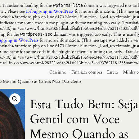
. Translation loading for the
domain was triggered too early
wpforms-lite
ter. Please see
Debugging in WordPress
for more information. (This messag
udes/functions.php on line 6170 Notice: Function _load_textdomain_just
 indicator for some code in the plugin or theme running too early. Translat
n 6.7.0.) in /var/www/html/2832/1d6ab2f4af213b9eec34ed937621181335baff9
ing for the
domain was triggered too early. This is usuall
wordpress-seo
gging in WordPress
for more information. (This message was added in vers
udes/functions.php on line 6170 Notice: Function _load_textdomain_just
n indicator for some code in the plugin or theme running too early. Transla
n 6.7.0.) in /var/www/html/2832/1d6ab2f4af213b9eec34ed937621181335baff9b
instead. in /var/www/html/2832/1d6ab2f4af213b9eec34ed937621181335baff9b/
Carrinho
Finalizar compra
Envio
Minha c
ce Mesmo Quando as Coisas Nao Dao Certo
Esta Tudo Bem: Seja
Gentil com Voce
Mesmo Quando as