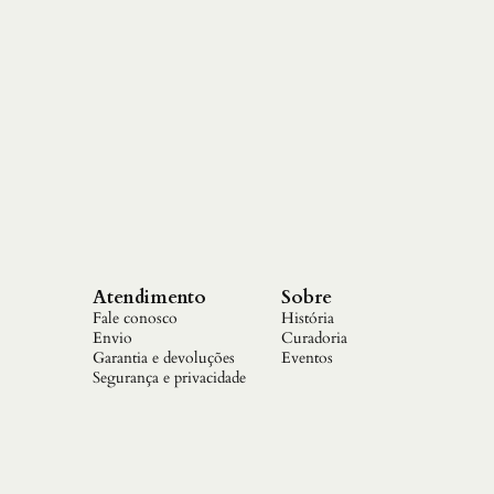
c
e
M
e
s
m
o
Q
u
a
n
d
o
a
s
Atendimento
Sobre
C
Fale conosco
História
o
Envio
Curadoria
i
Garantia e devoluções
Eventos
s
Segurança e privacidade
a
s
N
a
o
D