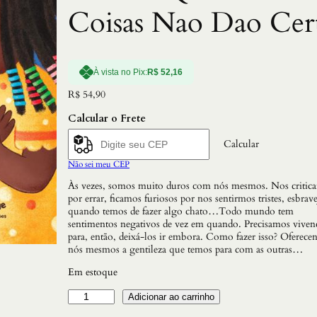
Coisas Nao Dao Cer
À vista no Pix:
R$
52,16
R$
54,90
Calcular o Frete
Calcular
Não sei meu CEP
Às vezes, somos muito duros com nós mesmos. Nos critic
por errar, ficamos furiosos por nos sentirmos tristes, esbra
quando temos de fazer algo chato…Todo mundo tem
sentimentos negativos de vez em quando. Precisamos vivenc
para, então, deixá-los ir embora. Como fazer isso? Oferece
nós mesmos a gentileza que temos para com as outras…
Em estoque
E
Adicionar ao carrinho
s