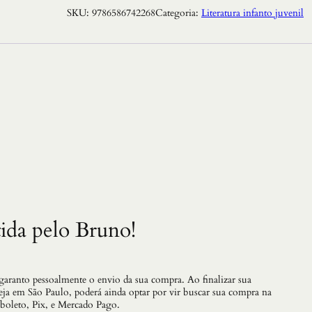
t
SKU:
9786586742268
Categoria:
Literatura infanto juvenil
a
T
u
d
o
B
e
m
:
S
e
j
a
G
e
n
t
ida pelo Bruno!
i
l
c
o
m
 garanto pessoalmente o envio da sua compra. Ao finalizar sua
V
teja em São Paulo, poderá ainda optar por vir buscar sua compra na
o
 boleto, Pix, e Mercado Pago.