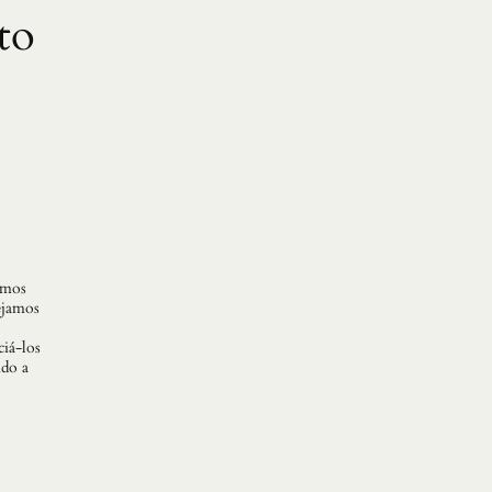
to
amos
vejamos
iá-los
ndo a