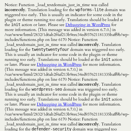
Notice: Function _load_textdomain_just_in_time was called
incorrectly
. Translation loading for the
domain was
wpforms-lite
triggered too early. This is usually an indicator for some code in the
plugin or theme running too early. Translations should be loaded at
the
action or later. Please see
Debugging in WordPress
for
init
more information. (This message was added in version 6.7.0.) in
/var/www/html/2832/1d6ab2f4af213b9eec34ed937621181335baff9b/wp-
includes/functions.php on line 6170 Notice: Function
_load_textdomain_just_in_time was called
incorrectly
. Translation
loading for the
domain was triggered too early.
twentytwentyfour
This is usually an indicator for some code in the plugin or theme
running too early. Translations should be loaded at the
action
init
or later. Please see
Debugging in WordPress
for more information.
(This message was added in version 6.7.0.) in
/var/www/html/2832/1d6ab2f4af213b9eec34ed937621181335baff9b/wp-
includes/functions.php on line 6170 Notice: Function
_load_textdomain_just_in_time was called
incorrectly
. Translation
loading for the
domain was triggered too early.
wordpress-seo
This is usually an indicator for some code in the plugin or theme
running too early. Translations should be loaded at the
action
init
or later. Please see
Debugging in WordPress
for more information.
(This message was added in version 6.7.0.) in
/var/www/html/2832/1d6ab2f4af213b9eec34ed937621181335baff9b/wp-
includes/functions.php on line 6170 Notice: Function
_load_textdomain_just_in_time was called
incorrectly
. Translation
loading for the
domain was triggered too
defender-security