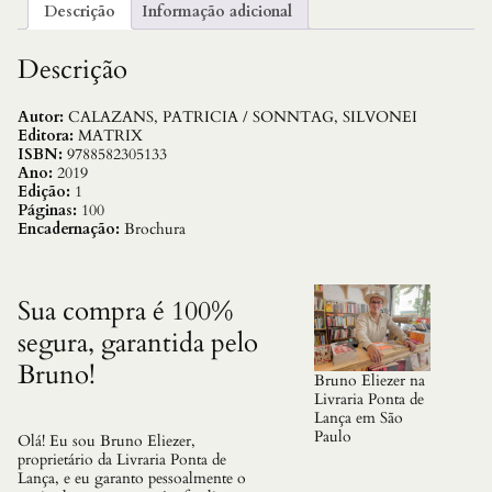
G
Descrição
Informação adicional
R
A
M
Descrição
A
:
1
Autor:
CALAZANS, PATRICIA / SONNTAG, SILVONEI
0
Editora:
MATRIX
0
ISBN:
9788582305133
C
Ano:
2019
A
Edição:
1
R
Páginas:
100
T
Encadernação:
Brochura
A
S
P
A
Sua compra é 100%
R
segura, garantida pelo
A
V
Bruno!
O
Bruno Eliezer na
C
Livraria Ponta de
E
Lança em São
E
Paulo
Olá! Eu sou Bruno Eliezer,
N
proprietário da Livraria Ponta de
T
Lança, e eu garanto pessoalmente o
E