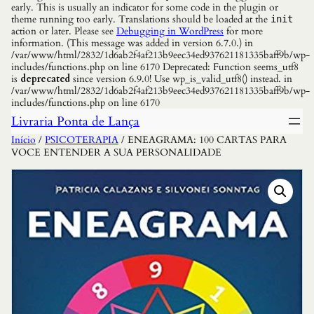
early. This is usually an indicator for some code in the plugin or
theme running too early. Translations should be loaded at the
init
action or later. Please see
Debugging in WordPress
for more
information. (This message was added in version 6.7.0.) in
/var/www/html/2832/1d6ab2f4af213b9eec34ed937621181335baff9b/wp-
includes/functions.php on line 6170 Deprecated: Function seems_utf8
is
deprecated
since version 6.9.0! Use wp_is_valid_utf8() instead. in
/var/www/html/2832/1d6ab2f4af213b9eec34ed937621181335baff9b/wp-
includes/functions.php on line 6170
Livraria Ponta de Lança
Início
/
PSICOTERAPIA
/ ENEAGRAMA: 100 CARTAS PARA
VOCE ENTENDER A SUA PERSONALIDADE