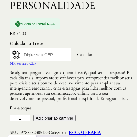
PERSONALIDADE
À vista no Pix:
R$
51,30
R$
54,00
Calcular o Frete
Calcular
Não sei meu CEP
Se alguém perguntasse agora quem é você, qual seria a resposta? É
cada dia mais importante se conhecer para compreender melhor seus
potenciais e seus pontos de desenvolvimento para ampliar sua
inteligência emocional, criar estratégias para lidar melhor com as
pessoas, aprimorar sua comunicação, enfim, para o seu
desenvolvimento pessoal, profissional e espiritual. Eneagrama é…
Em estoque
E
Adicionar ao carrinho
N
E
SKU:
9788582305133
Categoria:
PSICOTERAPIA
A