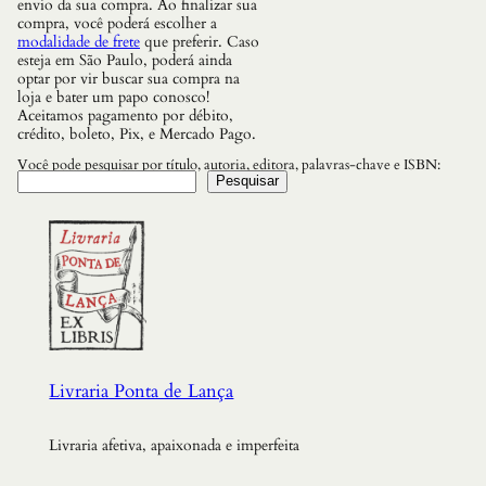
envio da sua compra. Ao finalizar sua
N
compra, você poderá escolher a
D
modalidade de frete
que preferir. Caso
E
esteja em São Paulo, poderá ainda
R
optar por vir buscar sua compra na
A
loja e bater um papo conosco!
S
Aceitamos pagamento por débito,
U
crédito, boleto, Pix, e Mercado Pago.
A
P
Você pode pesquisar por título, autoria, editora, palavras-chave e ISBN:
E
Pesquisar
R
S
O
N
A
L
I
D
A
D
E
Livraria Ponta de Lança
q
u
a
Livraria afetiva, apaixonada e imperfeita
n
t