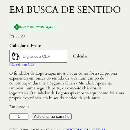
EM BUSCA DE SENTIDO
À vista no Pix:
R$
84,46
R$
88,90
Calcular o Frete
Calcular
Não sei meu CEP
O fundador da Logoterapia mostra aqui como foi a sua própria
experiência em busca do sentido da vida num campo de
concentração durante a Segunda Guerra Mundial. Apresenta
também, numa segunda parte, os conceitos básicos da
logoterapia.O fundador da Logoterapia mostra aqui como foi a sua
própria experiência em busca do sentido da vida num…
Em estoque
E
Adicionar ao carrinho
M
B