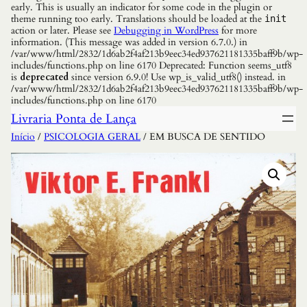
early. This is usually an indicator for some code in the plugin or
theme running too early. Translations should be loaded at the
init
action or later. Please see
Debugging in WordPress
for more
information. (This message was added in version 6.7.0.) in
/var/www/html/2832/1d6ab2f4af213b9eec34ed937621181335baff9b/wp-
includes/functions.php on line 6170 Deprecated: Function seems_utf8
is
deprecated
since version 6.9.0! Use wp_is_valid_utf8() instead. in
/var/www/html/2832/1d6ab2f4af213b9eec34ed937621181335baff9b/wp-
includes/functions.php on line 6170
Livraria Ponta de Lança
Início
/
PSICOLOGIA GERAL
/ EM BUSCA DE SENTIDO