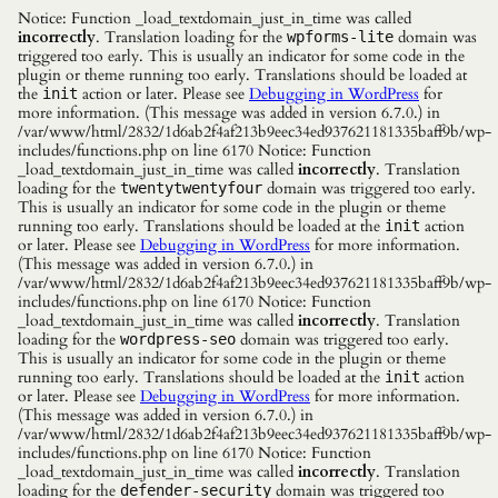
Notice: Function _load_textdomain_just_in_time was called
incorrectly
. Translation loading for the
domain was
wpforms-lite
triggered too early. This is usually an indicator for some code in the
plugin or theme running too early. Translations should be loaded at
the
action or later. Please see
Debugging in WordPress
for
init
more information. (This message was added in version 6.7.0.) in
/var/www/html/2832/1d6ab2f4af213b9eec34ed937621181335baff9b/wp-
includes/functions.php on line 6170 Notice: Function
_load_textdomain_just_in_time was called
incorrectly
. Translation
loading for the
domain was triggered too early.
twentytwentyfour
This is usually an indicator for some code in the plugin or theme
running too early. Translations should be loaded at the
action
init
or later. Please see
Debugging in WordPress
for more information.
(This message was added in version 6.7.0.) in
/var/www/html/2832/1d6ab2f4af213b9eec34ed937621181335baff9b/wp-
includes/functions.php on line 6170 Notice: Function
_load_textdomain_just_in_time was called
incorrectly
. Translation
loading for the
domain was triggered too early.
wordpress-seo
This is usually an indicator for some code in the plugin or theme
running too early. Translations should be loaded at the
action
init
or later. Please see
Debugging in WordPress
for more information.
(This message was added in version 6.7.0.) in
/var/www/html/2832/1d6ab2f4af213b9eec34ed937621181335baff9b/wp-
includes/functions.php on line 6170 Notice: Function
_load_textdomain_just_in_time was called
incorrectly
. Translation
loading for the
domain was triggered too
defender-security