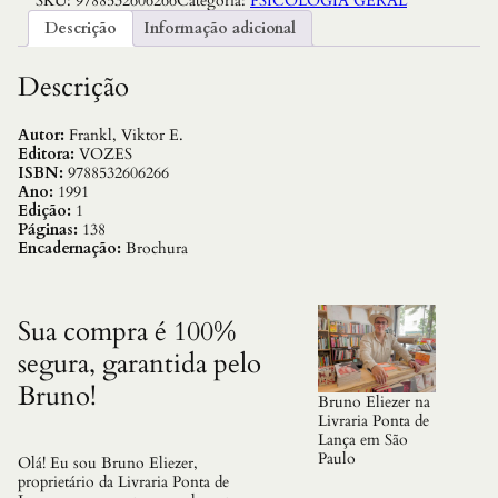
SKU:
9788532606266
Categoria:
PSICOLOGIA GERAL
U
S
Descrição
Informação adicional
C
A
D
Descrição
E
S
E
Autor:
Frankl, Viktor E.
N
Editora:
VOZES
T
ISBN:
9788532606266
I
Ano:
1991
D
Edição:
1
O
Páginas:
138
q
Encadernação:
Brochura
u
a
n
t
Sua compra é 100%
i
segura, garantida pelo
d
a
Bruno!
d
Bruno Eliezer na
e
Livraria Ponta de
Lança em São
Paulo
Olá! Eu sou Bruno Eliezer,
proprietário da Livraria Ponta de