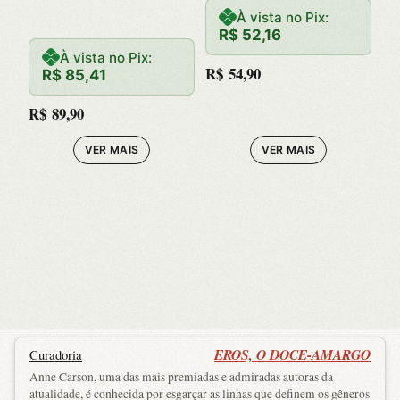
NO
À vista no Pix:
R$
52,16
MULTIVERS
À vista no Pix:
R$
54,90
R$
85,41
O DA
R$
89,90
LOUCURA
VER MAIS
VER MAIS
EROS, O DOCE-AMARGO
Curadoria
Anne Carson, uma das mais premiadas e admiradas autoras da
atualidade, é conhecida por esgarçar as linhas que definem os gêneros