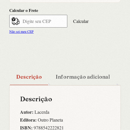
o
Calcular o Frete
Segredo
das
Calcular
Flores
Não sei meu CEP
Vol.
2
quantidade
Descrição
Informação adicional
Descrição
Autor:
Lacerda
Editora:
Outro Planeta
ISBN:
9788542222821