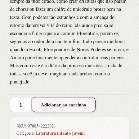
sempre dá tudo errado, como criar criaturas que não param
de chorar ou fazer um chifre de unicórnio brotar bem na
testa. Com poderes tão estranhos e com a ameaça do
retorno da terrível vilã do reino, ela ainda precisa se
esconder e fi ngir que é a comum Florentina, porém os
segredos ao redor dela não têm fim. Tudo parece melhorar
quando a Escola Floripondios de Novos Poderes se inicia, e
Amora pode finalmente aprender a controlar seus poderes.
Mas como este é o diário da princesa mais desastrada de
todas, você já deve imaginar: nada acabou como o
planejado.
Diario
Adicionar ao carrinho
de
Uma
Princesa
SKU:
9788542222821
Desastrada,
Literatura infanto juvenil
Categoria:
O: