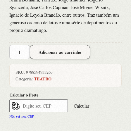
Sganzerla, José Carlos Capinan, José Miguel Wisnik,
Ignácio de Loyola Brandão, entre outros. Traz também um
generoso caderno de fotos e uma série de depoimentos do
próprio dramaturgo.
Devorador,
Adicionar ao carrinho
O:
Ze
Celso,
SKU:
9788594933263
Vida
TEATRO
Categoria:
e
Arte
Calcular o Frete
quantidade
Calcular
Não sei meu CEP