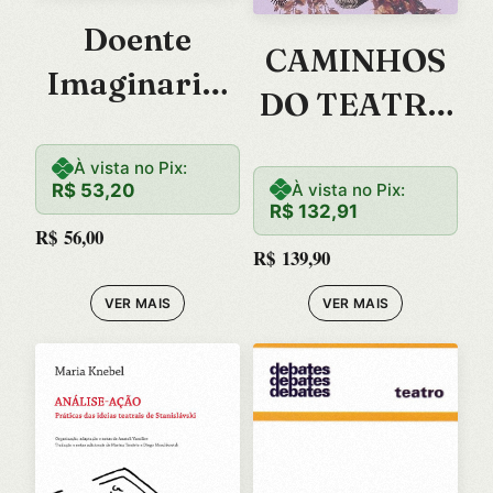
Doente
CAMINHOS
Imaginario,
DO TEATRO
o – Comedia
OCIDENTAL
À vista no Pix:
À vista no Pix:
R$
53,20
R$
132,91
R$
56,00
R$
139,90
VER MAIS
VER MAIS