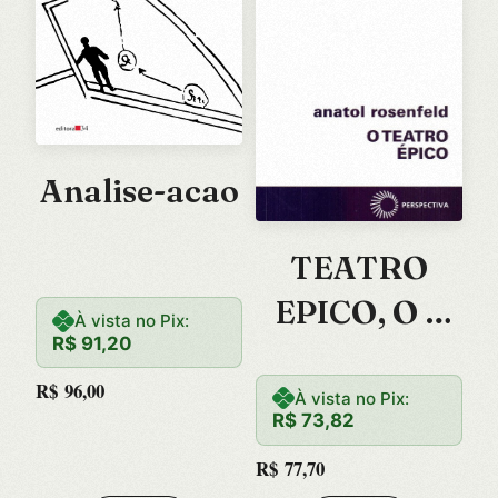
Analise-acao
TEATRO
EPICO, O –
À vista no Pix:
R$
91,20
COL.
R$
96,00
DEBATES
À vista no Pix:
R$
73,82
193
R$
77,70