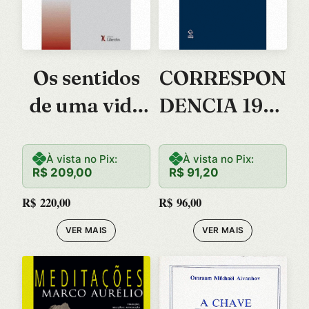
Os sentidos
CORRESPON
de uma vida
DENCIA 1928
(1913-2005)
– 1940
ADORNO –
À vista no Pix:
À vista no Pix:
R$
209,00
R$
91,20
BENJAMIN
R$
220,00
R$
96,00
VER MAIS
VER MAIS