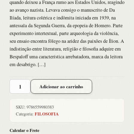
quando deixou a França rumo aos Estados Unidos, reagindo
ao avanço nazista. Levava consigo o manuscrito de Da
Ilíada, leitura colérica e indômita iniciada em 1939, na
antessala da Segunda Guerra, da epopeia de Homero. Parte
experimento intertextual, parte arqueologia da violência,
seu ensaio encontra fôlego na aridez das paixões de Ílion. A
indistinção entre literatura, religião e filosofia adquire em
Bespaloff uma característica arrebatadora, marca da leitora
em desabrigo. […]
DA
Adicionar ao carrinho
ILIADA
quantidade
SKU:
9786559980383
FILOSOFIA
Categoria:
Calcular o Frete