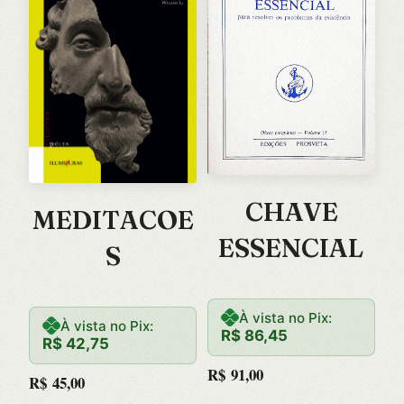
CHAVE
MEDITACOE
ESSENCIAL
S
À vista no Pix:
À vista no Pix:
R$
86,45
R$
42,75
R$
91,00
R$
45,00