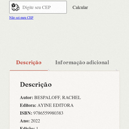
Calcular
Não sei meu CEP
Descrição
Informação adicional
Descrição
Autor:
BESPALOFF, RACHEL
Editora:
AYINE EDITORA
ISBN:
9786559980383
Ano:
2022
Edição:
1