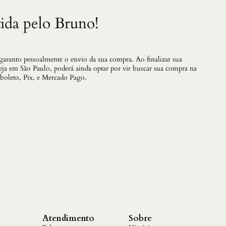
n
a
ida pelo Bruno!
i
s
:
C
o
 garanto pessoalmente o envio da sua compra. Ao finalizar sua
m
teja em São Paulo, poderá ainda optar por vir buscar sua compra na
o
 boleto, Pix, e Mercado Pago.
s
e
L
i
b
e
r
t
a
r
d
a
s
D
o
Atendimento
Sobre
r