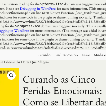
. Translation loading for the
domain was triggered too early
wpforms-lite
ter. Please see
Debugging in WordPress
for more information. (This messag
udes/functions.php on line 6170 Notice: Function _load_textdomain_just
 indicator for some code in the plugin or theme running too early. Translat
n 6.7.0.) in /var/www/html/2832/1d6ab2f4af213b9eec34ed937621181335baff9
ing for the
domain was triggered too early. This is usuall
wordpress-seo
gging in WordPress
for more information. (This message was added in vers
udes/functions.php on line 6170 Notice: Function _load_textdomain_just
n indicator for some code in the plugin or theme running too early. Transla
n 6.7.0.) in /var/www/html/2832/1d6ab2f4af213b9eec34ed937621181335baff9b
instead. in /var/www/html/2832/1d6ab2f4af213b9eec34ed937621181335baff9b/
Carrinho
Finalizar compra
Envio
Minha c
e Libertar das Dores Que Afligem
Curando as Cinco
Feridas Emocionais:
Como se Libertar da