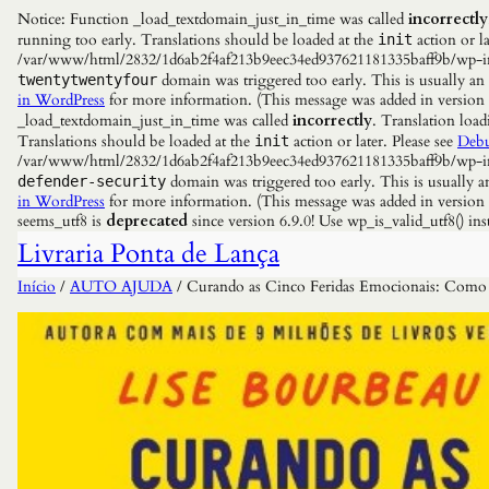
Notice: Function _load_textdomain_just_in_time was called
incorrectly
running too early. Translations should be loaded at the
action or la
init
/var/www/html/2832/1d6ab2f4af213b9eec34ed937621181335baff9b/wp-incl
domain was triggered too early. This is usually an
twentytwentyfour
in WordPress
for more information. (This message was added in versio
_load_textdomain_just_in_time was called
incorrectly
. Translation load
Translations should be loaded at the
action or later. Please see
Debu
init
/var/www/html/2832/1d6ab2f4af213b9eec34ed937621181335baff9b/wp-incl
domain was triggered too early. This is usually a
defender-security
in WordPress
for more information. (This message was added in versio
seems_utf8 is
deprecated
since version 6.9.0! Use wp_is_valid_utf8() 
Livraria Ponta de Lança
Início
/
AUTO AJUDA
/ Curando as Cinco Feridas Emocionais: Como s