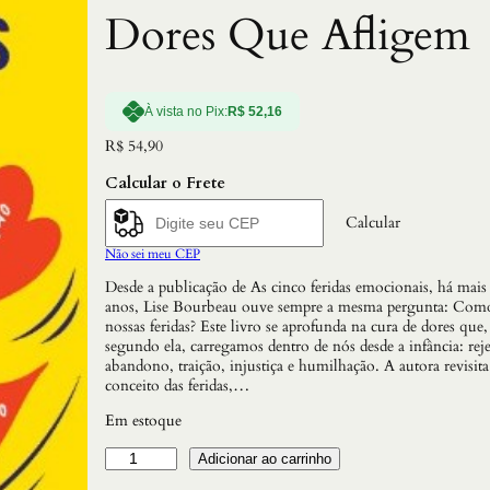
Dores Que Afligem
À vista no Pix:
R$
52,16
R$
54,90
Calcular o Frete
Calcular
Não sei meu CEP
Desde a publicação de As cinco feridas emocionais, há mais
anos, Lise Bourbeau ouve sempre a mesma pergunta: Como
nossas feridas? Este livro se aprofunda na cura de dores que,
segundo ela, carregamos dentro de nós desde a infância: reje
abandono, traição, injustiça e humilhação. A autora revisita
conceito das feridas,…
Em estoque
C
Adicionar ao carrinho
u