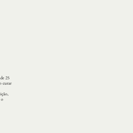
 de 25
 curar
ição,
 o