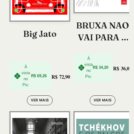
BRUXA NAO
Big Jato
VAI PARA A
FOGUEIRA
NESTE
À
vista
À
R$
36,00
R$
34,20
LIVRO, A
no
vista
R$
72,90
R$
69,26
Pix:
no
Pix:
VER MAIS
VER MAIS