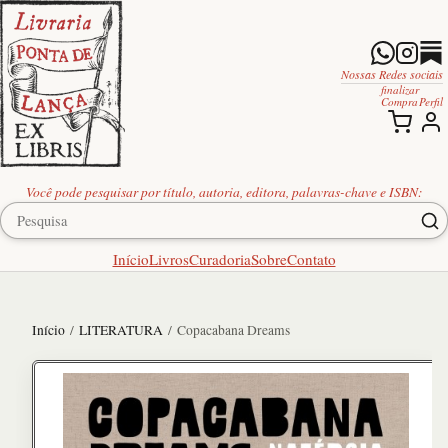
Nossas Redes sociais
finalizar
Compra
Perfil
Você pode pesquisar por título, autoria, editora, palavras-chave e ISBN:
Início
Livros
Curadoria
Sobre
Contato
Início
/
LITERATURA
/ Copacabana Dreams