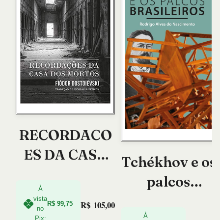
RECORDACO
ES DA CASA
Tchékhov e os
DOS MORTOS
palcos
À
brasileiros
vista
R$
105,00
R$
99,75
no
À
Pix: