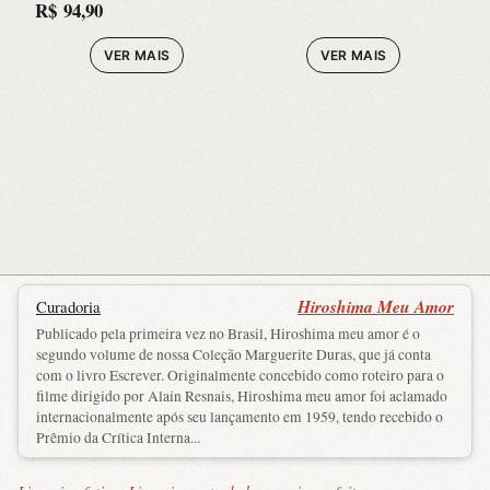
R$
94,90
UM
SOBRE A
ABACAXI!!!
VER MAIS
VER MAIS
ORIGEM E A
DIFUSAO DO
NACIONALIS
Hiroshima Meu Amor
Curadoria
Publicado pela primeira vez no Brasil, Hiroshima meu amor é o
segundo volume de nossa Coleção Marguerite Duras, que já conta
com o livro Escrever. Originalmente concebido como roteiro para o
filme dirigido por Alain Resnais, Hiroshima meu amor foi aclamado
internacionalmente após seu lançamento em 1959, tendo recebido o
Prêmio da Crítica Interna...