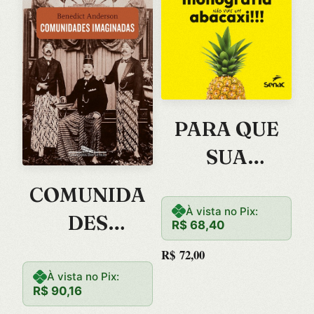
PARA QUE
SUA
MONOGRAFI
COMUNIDA
A NAO VIRE
À vista no Pix:
DES
R$
68,40
UM
IMAGINADA
R$
72,00
ABACAXI:
S –
À vista no Pix:
R$
90,16
NAO VIRE
REFLEXOES