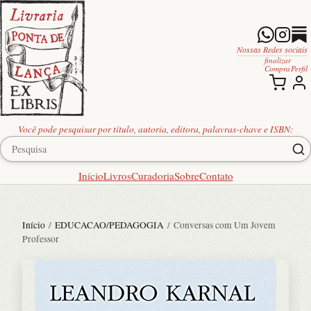
Nossas Redes sociais
finalizar
Compra
Perfil
Você pode pesquisar por título, autoria, editora, palavras-chave e ISBN:
Início
Livros
Curadoria
Sobre
Contato
Início
/
EDUCACAO/PEDAGOGIA
/ Conversas com Um Jovem
Professor