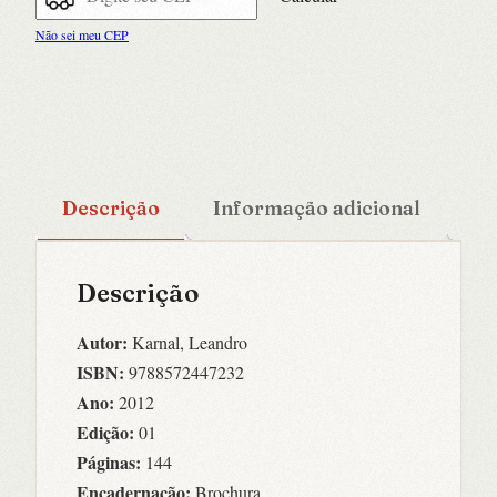
Não sei meu CEP
Descrição
Informação adicional
Descrição
Autor:
Karnal, Leandro
ISBN:
9788572447232
Ano:
2012
Edição:
01
Páginas:
144
Encadernação:
Brochura