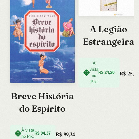
A Legião
Estrangeira
À
vista
R$
25,47
R$
24,20
no
Pix:
Breve História
do Espírito
À vista
R$
99,34
R$
94,37
no Pix: