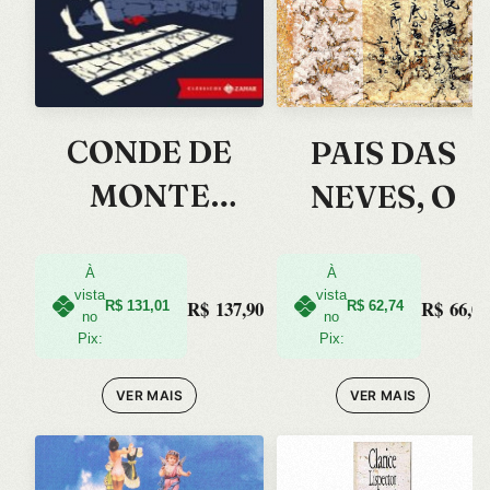
CONDE DE
PAIS DAS
MONTE
NEVES, O
CRISTO, O
À
À
vista
vista
R$
137,90
R$
66,04
R$
131,01
R$
62,74
no
no
Pix:
Pix:
VER MAIS
VER MAIS