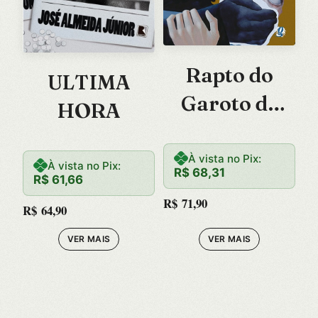
Rapto do
ULTIMA
Garoto de
HORA
Ouro, O
À vista no Pix:
À vista no Pix:
R$
68,31
R$
61,66
R$
71,90
R$
64,90
VER MAIS
VER MAIS