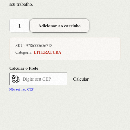
seu trabalho.
Chocolate
Adicionar ao carrinho
Quente
as
Quintas-
SKU:
9786555656718
feiras
LITERATURA
Categoria:
quantidade
Calcular o Frete
Calcular
Não sei meu CEP