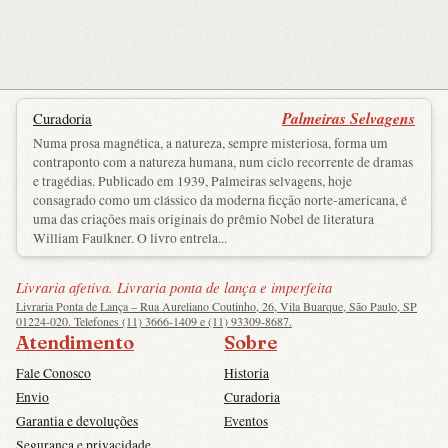
Palmeiras Selvagens
Curadoria
Numa prosa magnética, a natureza, sempre misteriosa, forma um
contraponto com a natureza humana, num ciclo recorrente de dramas
e tragédias. Publicado em 1939, Palmeiras selvagens, hoje
consagrado como um clássico da moderna ficção norte-americana, é
uma das criações mais originais do prêmio Nobel de literatura
William Faulkner. O livro entrela...
Livraria afetiva. Livraria ponta de lança e imperfeita
Livraria Ponta de Lança – Rua Aureliano Coutinho, 26, Vila Buarque, São Paulo, SP
01224-020. Telefones (11) 3666-1409 e (11) 93309-8687.
Atendimento
Sobre
Fale Conosco
Historia
Envio
Curadoria
Garantia e devoluções
Eventos
Segurança e privacidade