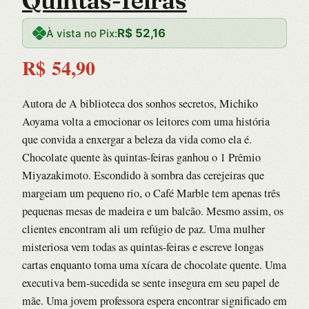
Quintas-feiras
R$
52,16
À vista no Pix:
R$
54,90
Autora de A biblioteca dos sonhos secretos, Michiko
Aoyama volta a emocionar os leitores com uma história
que convida a enxergar a beleza da vida como ela é.
Chocolate quente às quintas-feiras ganhou o 1 Prêmio
Miyazakimoto. Escondido à sombra das cerejeiras que
margeiam um pequeno rio, o Café Marble tem apenas três
pequenas mesas de madeira e um balcão. Mesmo assim, os
clientes encontram ali um refúgio de paz. Uma mulher
misteriosa vem todas as quintas-feiras e escreve longas
cartas enquanto toma uma xícara de chocolate quente. Uma
executiva bem-sucedida se sente insegura em seu papel de
mãe. Uma jovem professora espera encontrar significado em