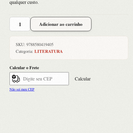
qualquer custo.
Carta
Adicionar ao carrinho
Secreta,
A
quantidade
SKU:
9788580419405
LITERATURA
Categoria:
Calcular o Frete
Calcular
Não sei meu CEP