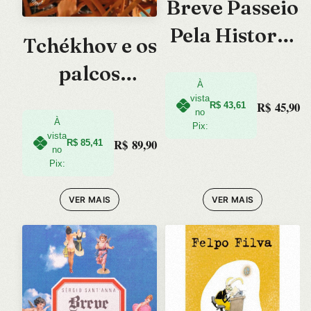
Breve Passeio
Pela Historia
Tchékhov e os
do Homem
palcos
À
brasileiros
vista
R$
45,90
R$
43,61
no
À
Pix:
vista
R$
89,90
R$
85,41
no
Pix:
VER MAIS
VER MAIS