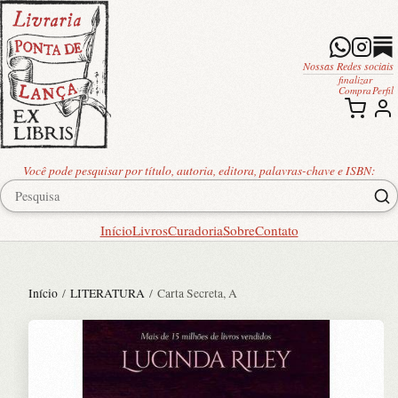
Nossas Redes sociais
finalizar
Compra
Perfil
Você pode pesquisar por título, autoria, editora, palavras-chave e ISBN:
Início
Livros
Curadoria
Sobre
Contato
Início
/
LITERATURA
/ Carta Secreta, A