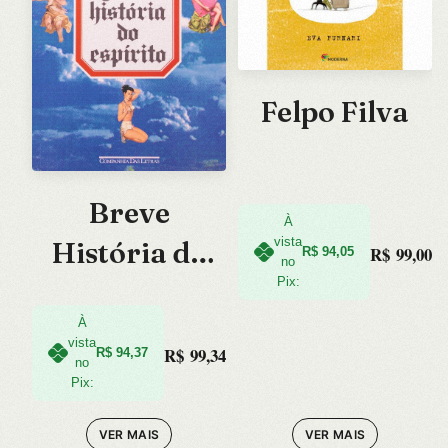
Felpo Filva
Breve
À
vista
História do
R$
99,00
R$
94,05
no
Pix:
Espírito
À
vista
R$
99,34
R$
94,37
no
Pix:
VER MAIS
VER MAIS