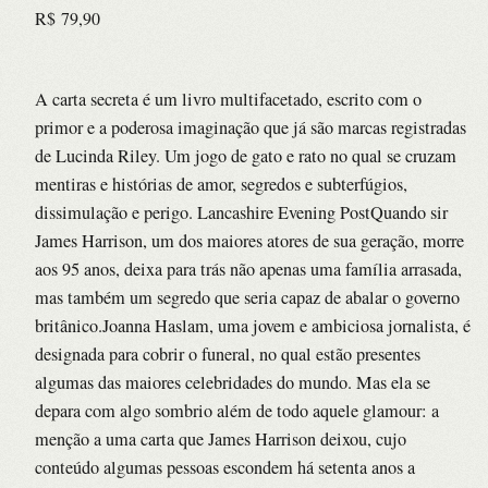
R$
79,90
A carta secreta é um livro multifacetado, escrito com o
primor e a poderosa imaginação que já são marcas registradas
de Lucinda Riley. Um jogo de gato e rato no qual se cruzam
mentiras e histórias de amor, segredos e subterfúgios,
dissimulação e perigo. Lancashire Evening PostQuando sir
James Harrison, um dos maiores atores de sua geração, morre
aos 95 anos, deixa para trás não apenas uma família arrasada,
mas também um segredo que seria capaz de abalar o governo
britânico.Joanna Haslam, uma jovem e ambiciosa jornalista, é
designada para cobrir o funeral, no qual estão presentes
algumas das maiores celebridades do mundo. Mas ela se
depara com algo sombrio além de todo aquele glamour: a
menção a uma carta que James Harrison deixou, cujo
conteúdo algumas pessoas escondem há setenta anos a