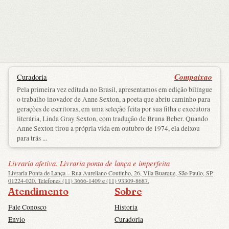
Compaixao
Curadoria
Pela primeira vez editada no Brasil, apresentamos em edição bilíngue
o trabalho inovador de Anne Sexton, a poeta que abriu caminho para
gerações de escritoras, em uma seleção feita por sua filha e executora
literária, Linda Gray Sexton, com tradução de Bruna Beber. Quando
Anne Sexton tirou a própria vida em outubro de 1974, ela deixou
para trás ...
Livraria afetiva. Livraria ponta de lança e imperfeita
Livraria Ponta de Lança – Rua Aureliano Coutinho, 26, Vila Buarque, São Paulo, SP
01224-020. Telefones (11) 3666-1409 e (11) 93309-8687.
Atendimento
Sobre
Fale Conosco
Historia
Envio
Curadoria