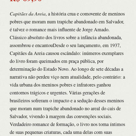
Capitães da Areia
, a história crua e comovente de meninos
pobres que moram num trapiche abandonado em Salvador,
é talvez o romance mais influente de Jorge Amado.
Clássico absoluto dos livros sobre a infância abandonada,
assombrou e encantouDesde o seu lançamento, em 1937,
Capitães da Areia causou escândalo: inúmeros exemplares
do livro foram queimados em praça pública, por
determinação do Estado Novo. Ao longo de sete décadas a
narrativa não perdeu viço nem atualidade, pelo contrário: a
vida urbana dos meninos pobres e infratores ganhou
contornos trágicos e urgentes. Várias gerações de
brasileiros sofreram o impacto e a sedução desses meninos
que moram num trapiche abandonado no areal do cais de
Salvador, vivendo à margem das convenções sociais.
Verdadeiro romance de formação, o livro nos torna íntimos
de suas pequenas criaturas, cada uma delas com suas