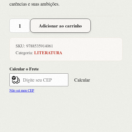
carências e suas ambições.
Capitaes
Adicionar ao carrinho
da
Areia
quantidade
SKU:
9788535914061
LITERATURA
Categoria:
Calcular o Frete
Calcular
Não sei meu CEP