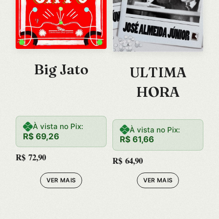
Big Jato
ULTIMA
HORA
À vista no Pix:
À vista no Pix:
R$
69,26
R$
61,66
R$
72,90
R$
64,90
VER MAIS
VER MAIS