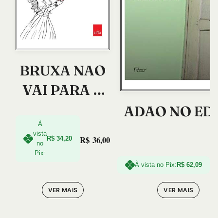
BRUXA NAO
VAI PARA A
FOGUEIRA
ADAO NO ED
NESTE
À
vista
R$
36,00
R$
34,20
LIVRO, A
no
Pix:
R
À vista no Pix:
R$
62,09
VER MAIS
VER MAIS