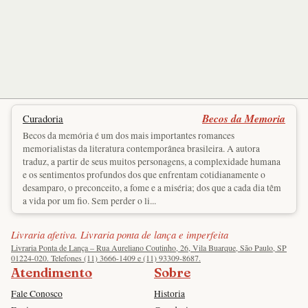
Becos da Memoria
Curadoria
Becos da memória é um dos mais importantes romances
memorialistas da literatura contemporânea brasileira. A autora
traduz, a partir de seus muitos personagens, a complexidade humana
e os sentimentos profundos dos que enfrentam cotidianamente o
desamparo, o preconceito, a fome e a miséria; dos que a cada dia têm
a vida por um fio. Sem perder o li...
Livraria afetiva. Livraria ponta de lança e imperfeita
Livraria Ponta de Lança – Rua Aureliano Coutinho, 26, Vila Buarque, São Paulo, SP
01224-020. Telefones (11) 3666-1409 e (11) 93309-8687.
Atendimento
Sobre
Fale Conosco
Historia