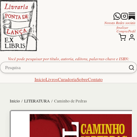
Nossas Redes sociais
finalizar
Compra
Perfil
Você pode pesquisar por título, autoria, editora, palavras-chave e ISBN:
Início
Livros
Curadoria
Sobre
Contato
Início
/
LITERATURA
/ Caminho de Pedras