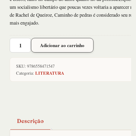
um socialismo libertário que poucas vezes voltaria a aparecer no
de Rachel de Queiroz, Caminho de pedras é considerado seu ro
mais engajado.
Caminho
Adicionar ao carrinho
de
Pedras
quantidade
SKU:
9786558471547
LITERATURA
Categoria:
Descrição