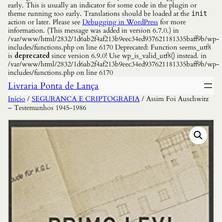
early. This is usually an indicator for some code in the plugin or
theme running too early. Translations should be loaded at the
init
action or later. Please see
Debugging in WordPress
for more
information. (This message was added in version 6.7.0.) in
/var/www/html/2832/1d6ab2f4af213b9eec34ed937621181335baff9b/wp-
includes/functions.php on line 6170 Deprecated: Function seems_utf8
is
deprecated
since version 6.9.0! Use wp_is_valid_utf8() instead. in
/var/www/html/2832/1d6ab2f4af213b9eec34ed937621181335baff9b/wp-
includes/functions.php on line 6170
Livraria Ponta de Lança
Início
/
SEGURANCA E CRIPTOGRAFIA
/ Assim Foi Auschwitz
– Testemunhos 1945-1986