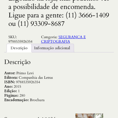
a possibilidade de encomenda.
Ligue para a gente: (11) 3666-1409
ou (11) 93309-8687
SKU:
Categoria:
SEGURANCA E
9788535926354
CRIPTOGRAFIA
Descrição
Informação adicional
Descrição
Autor:
Primo Levi
Editora:
Companhia das Letras
ISBN:
9788535926354
Ano:
2015
Edição:
1
Páginas:
280
Encadernação:
Brochura