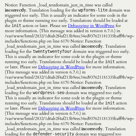
Notice: Function _load_textdomain_just_in_time was called
incorrectly
. Translation loading for the
domain was
wpforms-lite
triggered too early. This is usually an indicator for some code in the
plugin or theme running too early. Translations should be loaded at
the
action or later. Please see
Debugging in WordPress
for
init
more information. (This message was added in version 6.7.0.) in
/var/www/html/2832/1d6ab2f4af213b9eec34ed937621181335baff9b/wp-
includes/functions.php on line 6170 Notice: Function
_load_textdomain_just_in_time was called
incorrectly
. Translation
loading for the
domain was triggered too early.
twentytwentyfour
This is usually an indicator for some code in the plugin or theme
running too early. Translations should be loaded at the
action
init
or later. Please see
Debugging in WordPress
for more information.
(This message was added in version 6.7.0.) in
/var/www/html/2832/1d6ab2f4af213b9eec34ed937621181335baff9b/wp-
includes/functions.php on line 6170 Notice: Function
_load_textdomain_just_in_time was called
incorrectly
. Translation
loading for the
domain was triggered too early.
wordpress-seo
This is usually an indicator for some code in the plugin or theme
running too early. Translations should be loaded at the
action
init
or later. Please see
Debugging in WordPress
for more information.
(This message was added in version 6.7.0.) in
/var/www/html/2832/1d6ab2f4af213b9eec34ed937621181335baff9b/wp-
includes/functions.php on line 6170 Notice: Function
_load_textdomain_just_in_time was called
incorrectly
. Translation
loading for the
domain was triggered too
defender-security