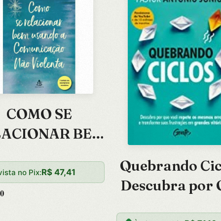
COMO SE
LACIONAR BEM
USANDO A
Quebrando Cic
OMUNICACAO
R$
47,41
vista no Pix:
Descubra por 
AO VIOLENTA
0
Voce Repete 