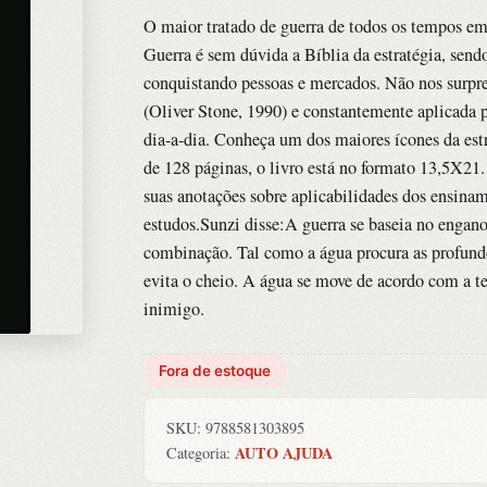
O maior tratado de guerra de todos os tempos e
Guerra é sem dúvida a Bíblia da estratégia, sen
conquistando pessoas e mercados. Não nos surpre
(Oliver Stone, 1990) e constantemente aplicada p
dia-a-dia. Conheça um dos maiores ícones da est
de 128 páginas, o livro está no formato 13,5X21. 
suas anotações sobre aplicabilidades dos ensinam
estudos.Sunzi disse:A guerra se baseia no engano,
combinação. Tal como a água procura as profunde
evita o cheio. A água se move de acordo com a t
inimigo.
Fora de estoque
SKU:
9788581303895
AUTO AJUDA
Categoria: