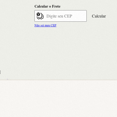
Calcular o Frete
Calcular
Não sei meu CEP
l