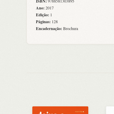
ISBN:
9788581303895
Ano:
2017
Edição:
1
Páginas:
128
Encadernação:
Brochura