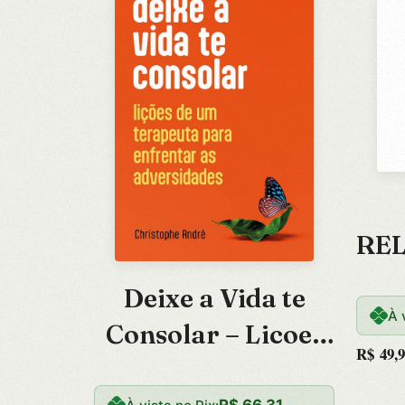
RE
Deixe a Vida te
C
À 
Consolar – Licoes
N
R$
49,9
de Um Terapeuta
R$
66,31