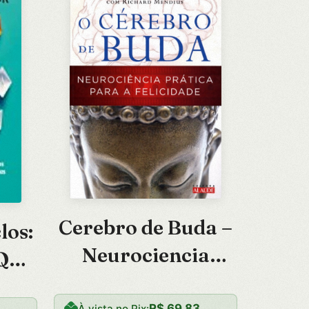
Cerebro de Buda –
los:
Neurociencia
Que
Pratica para a
os
R$
69,83
À vista no Pix: