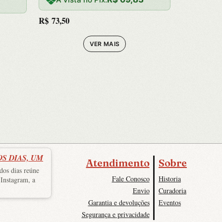
Felicidade
os
R$
73,50
VER MAIS
OS DIAS, UM
Atendimento
Sobre
dos dias reúne
Fale Conosco
Historia
 Instagram, a
Envio
Curadoria
Garantia e devoluções
Eventos
Segurança e privacidade