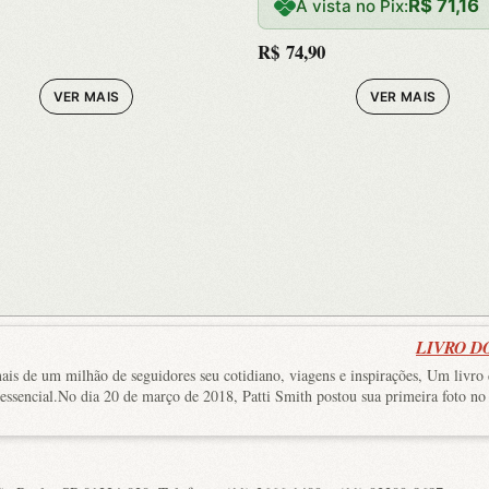
Mesmos Err
R$
71,16
À vista no Pix:
R$
74,90
VER MAIS
VER MAIS
LIVRO D
is de um milhão de seguidores seu cotidiano, viagens e inspirações, Um livro 
ssencial.No dia 20 de março de 2018, Patti Smith postou sua primeira foto no