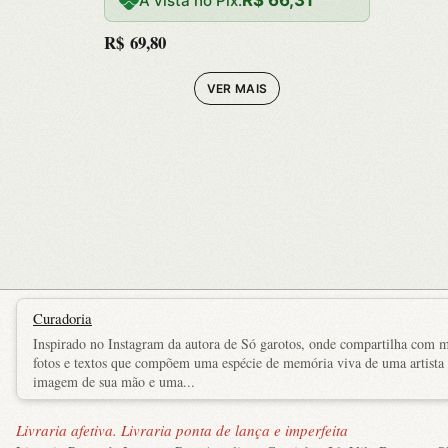
para Enfrentar as
À vista no Pix:
Adversi
R$
69,80
VER MAIS
Curadoria
Inspirado no Instagram da autora de Só garotos, onde compartilha com ma
fotos e textos que compõem uma espécie de memória viva de uma artista e
imagem de sua mão e uma...
Livraria afetiva. Livraria ponta de lança e imperfeita