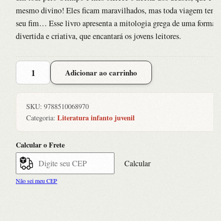
mesmo divino! Eles ficam maravilhados, mas toda viagem tem
seu fim… Esse livro apresenta a mitologia grega de uma forma
divertida e criativa, que encantará os jovens leitores.
Ana
Adicionar ao carrinho
e
Artur
Descobrem
SKU:
9788510068970
a
Literatura infanto juvenil
Categoria:
Grecia
quantidade
Calcular o Frete
Calcular
Não sei meu CEP