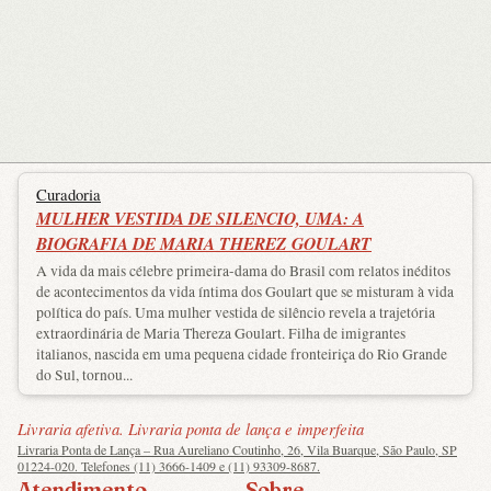
Curadoria
MULHER VESTIDA DE SILENCIO, UMA: A
BIOGRAFIA DE MARIA THEREZ GOULART
A vida da mais célebre primeira-dama do Brasil com relatos inéditos
de acontecimentos da vida íntima dos Goulart que se misturam à vida
política do país. Uma mulher vestida de silêncio revela a trajetória
extraordinária de Maria Thereza Goulart. Filha de imigrantes
italianos, nascida em uma pequena cidade fronteiriça do Rio Grande
do Sul, tornou...
Livraria afetiva. Livraria ponta de lança e imperfeita
Livraria Ponta de Lança – Rua Aureliano Coutinho, 26, Vila Buarque, São Paulo, SP
01224-020. Telefones (11) 3666-1409 e (11) 93309-8687.
Atendimento
Sobre