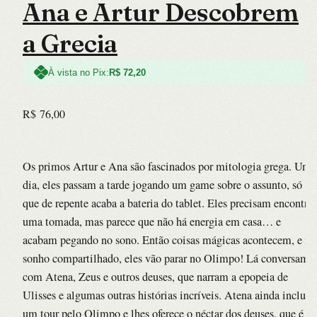
Ana e Artur Descobrem
a Grecia
À vista no Pix:
R$
72,20
R$
76,00
Os primos Artur e Ana são fascinados por mitologia grega. Um
dia, eles passam a tarde jogando um game sobre o assunto, só
que de repente acaba a bateria do tablet. Eles precisam encontrar
uma tomada, mas parece que não há energia em casa… e
acabam pegando no sono. Então coisas mágicas acontecem, e no
sonho compartilhado, eles vão parar no Olimpo! Lá conversam
com Atena, Zeus e outros deuses, que narram a epopeia de
Ulisses e algumas outras histórias incríveis. Atena ainda inclui
um tour pelo Olimpo e lhes oferece o néctar dos deuses, que é