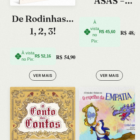
ASAS =
VESTENDO
De Rodinhas…
ALI
À
1, 2, 3!
vista
R$
48,00
R$
45,60
no
Pix:
À vista
R$
54,90
R$
52,16
no Pix:
VER MAIS
VER MAIS