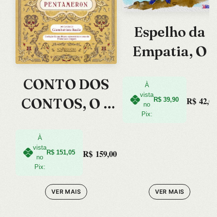
Espelho da
Empatia, O
CONTO DOS
À
vista
CONTOS, O –
R$
42,00
R$
39,90
no
Pix:
PENTAMERO
N
À
vista
R$
159,00
R$
151,05
no
Pix:
VER MAIS
VER MAIS