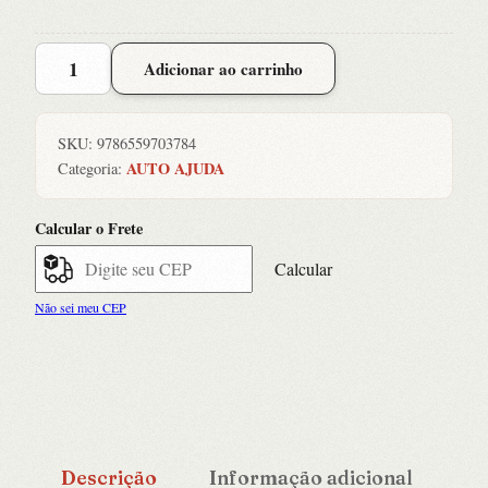
Amor
Adicionar ao carrinho
em
12
Perguntas:
SKU:
9786559703784
Um
AUTO AJUDA
Categoria:
Guia
para
Calcular o Frete
Conversas
Mais
Calcular
Intimas
Não sei meu CEP
e
Relacionamentos
quantidade
Descrição
Informação adicional