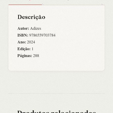
Descrição
Autor:
Adizes
ISBN:
9786559703784
Ano:
2024
Edição:
1
Páginas:
288