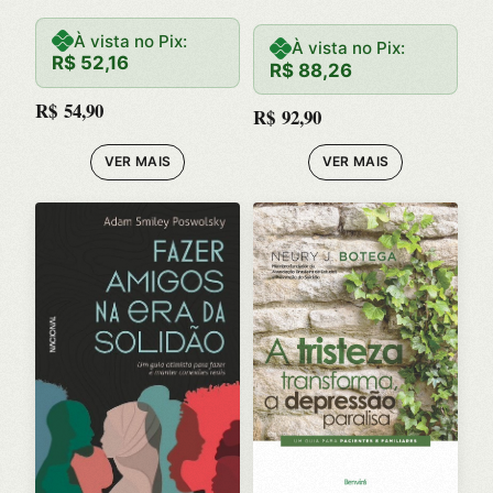
A
À vista no Pix:
À vista no Pix:
R$
52,16
R$
88,26
SURPREEND
R$
54,90
R$
92,90
ENTE
VER MAIS
VER MAIS
SOLUCAO
PARA QUEM
ESTA
CANSADO
DE