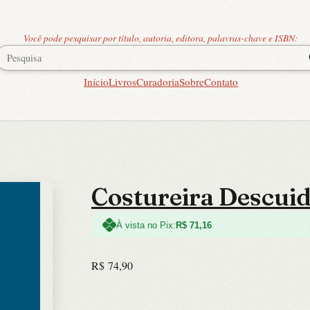
Você pode pesquisar por título, autoria, editora, palavras-chave e ISBN:
Início
Livros
Curadoria
Sobre
Contato
Costureira Descuid
À vista no Pix:
R$
71,16
R$
74,90