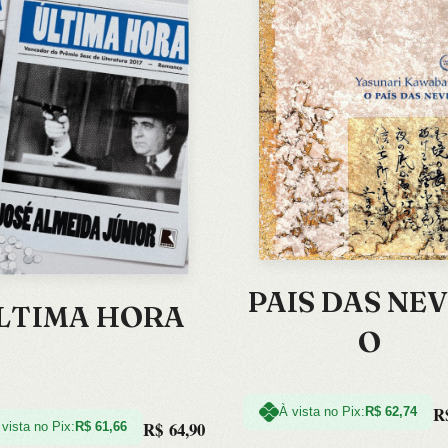
PAIS DAS NEV
LTIMA HORA
O
R
À vista no Pix:
R$
62,74
R$
64,90
 vista no Pix:
R$
61,66