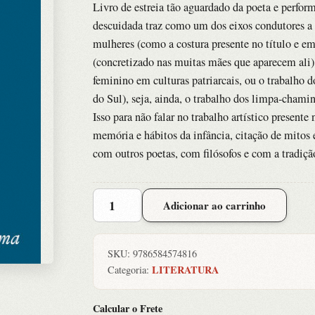
Livro de estreia tão aguardado da poeta e perf
descuidada traz como um dos eixos condutores a q
mulheres (como a costura presente no título e e
(concretizado nas muitas mães que aparecem ali),
feminino em culturas patriarcais, ou o trabalho d
do Sul), seja, ainda, o trabalho dos limpa-cha
Isso para não falar no trabalho artístico present
memória e hábitos da infância, citação de mitos e
com outros poetas, com filósofos e com a tradição
Costureira
Adicionar ao carrinho
Descuidada,
A
quantidade
SKU:
9786584574816
LITERATURA
Categoria:
Calcular o Frete