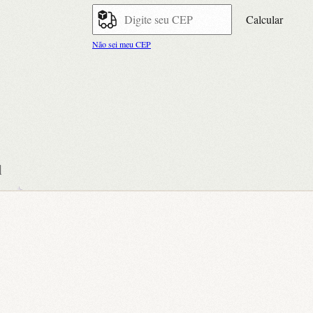
Calcular
Não sei meu CEP
l