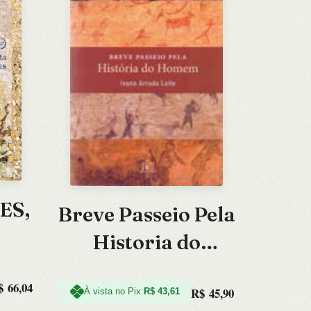
ES,
Breve Passeio Pela
Historia do
Homem
$
66,04
R$
45,90
À vista no Pix:
R$
43,61