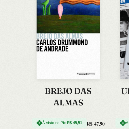
BREJO DAS
U
ALMAS
R$
47,90
À vista no Pix:
R$
45,51
À