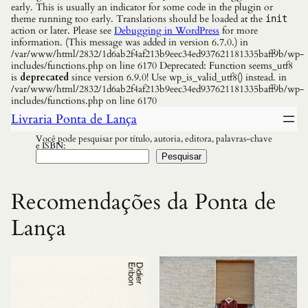
early. This is usually an indicator for some code in the plugin or
theme running too early. Translations should be loaded at the
init
action or later. Please see
Debugging in WordPress
for more
information. (This message was added in version 6.7.0.) in
/var/www/html/2832/1d6ab2f4af213b9eec34ed937621181335baff9b/wp-
includes/functions.php on line 6170 Deprecated: Function seems_utf8
is
deprecated
since version 6.9.0! Use wp_is_valid_utf8() instead. in
/var/www/html/2832/1d6ab2f4af213b9eec34ed937621181335baff9b/wp-
includes/functions.php on line 6170
Livraria Ponta de Lança
Você pode pesquisar por título, autoria, editora, palavras-chave
e ISBN:
Pesquisar
Recomendações da Ponta de
Lança