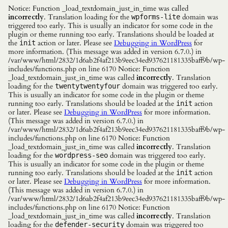
Notice: Function _load_textdomain_just_in_time was called
incorrectly
. Translation loading for the
domain was
wpforms-lite
triggered too early. This is usually an indicator for some code in the
plugin or theme running too early. Translations should be loaded at
the
action or later. Please see
Debugging in WordPress
for
init
more information. (This message was added in version 6.7.0.) in
/var/www/html/2832/1d6ab2f4af213b9eec34ed937621181335baff9b/wp-
includes/functions.php on line 6170 Notice: Function
_load_textdomain_just_in_time was called
incorrectly
. Translation
loading for the
domain was triggered too early.
twentytwentyfour
This is usually an indicator for some code in the plugin or theme
running too early. Translations should be loaded at the
action
init
or later. Please see
Debugging in WordPress
for more information.
(This message was added in version 6.7.0.) in
/var/www/html/2832/1d6ab2f4af213b9eec34ed937621181335baff9b/wp-
includes/functions.php on line 6170 Notice: Function
_load_textdomain_just_in_time was called
incorrectly
. Translation
loading for the
domain was triggered too early.
wordpress-seo
This is usually an indicator for some code in the plugin or theme
running too early. Translations should be loaded at the
action
init
or later. Please see
Debugging in WordPress
for more information.
(This message was added in version 6.7.0.) in
/var/www/html/2832/1d6ab2f4af213b9eec34ed937621181335baff9b/wp-
includes/functions.php on line 6170 Notice: Function
_load_textdomain_just_in_time was called
incorrectly
. Translation
loading for the
domain was triggered too
defender-security