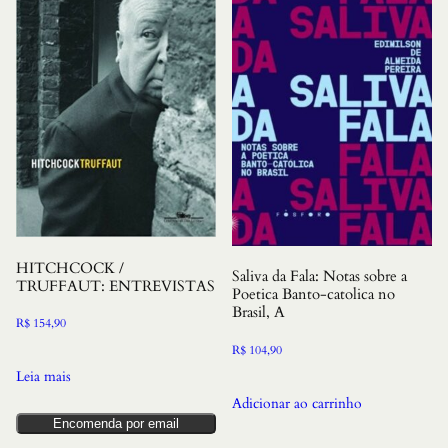
HITCHCOCK /
Saliva da Fala: Notas sobre a
TRUFFAUT: ENTREVISTAS
Poetica Banto-catolica no
Brasil, A
R$
154,90
R$
104,90
Leia mais
Adicionar ao carrinho
Encomenda por email