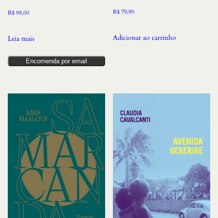
R$
79,90
R$
98,00
Adicionar ao carrinho
Leia mais
Encomenda por email