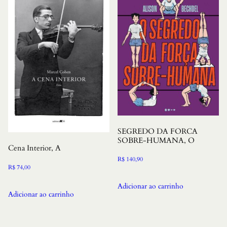
SEGREDO DA FORCA
SOBRE-HUMANA, O
Cena Interior, A
R$
140,90
R$
74,00
Adicionar ao carrinho
Adicionar ao carrinho