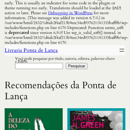
early. This is usually an indicator for some code in the plugin or
theme running too early. Translations should be loaded at the
init
action or later. Please see
Debugging in WordPress
for more
information. (This message was added in version 6.7.0.) in
/var/www/html/2832/1d6ab2f4af213b9eec34ed937621181335baff9b/wp-
includes/functions.php on line 6170 Deprecated: Function seems_utf8
is
deprecated
since version 6.9.0! Use wp_is_valid_utf8() instead. in
/var/www/html/2832/1d6ab2f4af213b9eec34ed937621181335baff9b/wp-
includes/functions.php on line 6170
Livraria Ponta de Lança
Você pode pesquisar por título, autoria, editora, palavras-chave
e ISBN:
Pesquisar
Recomendações da Ponta de
Lança