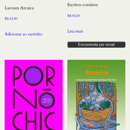
Escritos corsários
Lavoura Arcaica
R$
92,00
R$
82,90
Leia mais
Adicionar ao carrinho
Encomenda por email