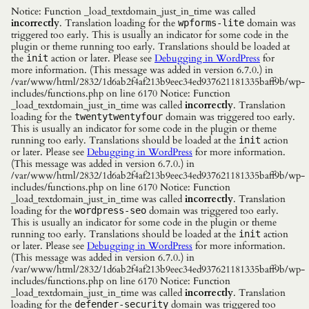
Notice: Function _load_textdomain_just_in_time was called
incorrectly
. Translation loading for the
domain was
wpforms-lite
triggered too early. This is usually an indicator for some code in the
plugin or theme running too early. Translations should be loaded at
the
action or later. Please see
Debugging in WordPress
for
init
more information. (This message was added in version 6.7.0.) in
/var/www/html/2832/1d6ab2f4af213b9eec34ed937621181335baff9b/wp-
includes/functions.php on line 6170 Notice: Function
_load_textdomain_just_in_time was called
incorrectly
. Translation
loading for the
domain was triggered too early.
twentytwentyfour
This is usually an indicator for some code in the plugin or theme
running too early. Translations should be loaded at the
action
init
or later. Please see
Debugging in WordPress
for more information.
(This message was added in version 6.7.0.) in
/var/www/html/2832/1d6ab2f4af213b9eec34ed937621181335baff9b/wp-
includes/functions.php on line 6170 Notice: Function
_load_textdomain_just_in_time was called
incorrectly
. Translation
loading for the
domain was triggered too early.
wordpress-seo
This is usually an indicator for some code in the plugin or theme
running too early. Translations should be loaded at the
action
init
or later. Please see
Debugging in WordPress
for more information.
(This message was added in version 6.7.0.) in
/var/www/html/2832/1d6ab2f4af213b9eec34ed937621181335baff9b/wp-
includes/functions.php on line 6170 Notice: Function
_load_textdomain_just_in_time was called
incorrectly
. Translation
loading for the
domain was triggered too
defender-security