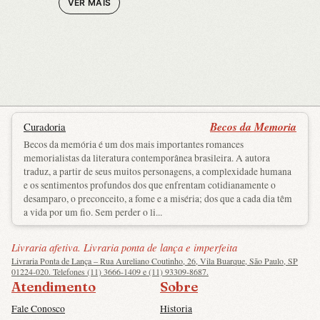
VER MAIS
Becos da Memoria
Curadoria
Becos da memória é um dos mais importantes romances
memorialistas da literatura contemporânea brasileira. A autora
traduz, a partir de seus muitos personagens, a complexidade humana
e os sentimentos profundos dos que enfrentam cotidianamente o
desamparo, o preconceito, a fome e a miséria; dos que a cada dia têm
a vida por um fio. Sem perder o li...
Livraria afetiva. Livraria ponta de lança e imperfeita
Livraria Ponta de Lança – Rua Aureliano Coutinho, 26, Vila Buarque, São Paulo, SP
01224-020. Telefones (11) 3666-1409 e (11) 93309-8687.
Atendimento
Sobre
Fale Conosco
Historia