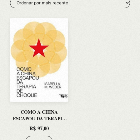
COMO A CHINA
ESCAPOU DA TERAPIA
DE CHOQUE: O DEBATE
R$
97,00
DA REFORMA DE
MERCADO