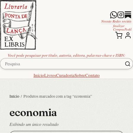
Nossas Redes sociais
finalizar
Compra
Perfil
Você pode pesquisar por título, autoria, editora, palavras-chave e ISBN:
Início
Livros
Curadoria
Sobre
Contato
Início
/ Produtos marcados com a tag “economia”
economia
Exibindo um único resultado