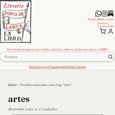
Nossas Redes sociais
finalizar
Compra
Perfil
Você pode pesquisar por título, autoria, editora, palavras-chave e ISBN:
Início
Livros
Curadoria
Sobre
Contato
Início
/ Produtos marcados com a tag “artes”
artes
Classificado
Mostrando todos os 4 resultados
por