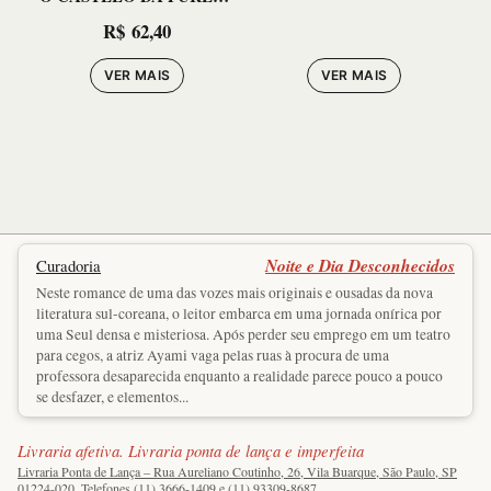
– COL. ELOS 13
R$
62,40
VER MAIS
VER MAIS
Noite e Dia Desconhecidos
Curadoria
Neste romance de uma das vozes mais originais e ousadas da nova
literatura sul-coreana, o leitor embarca em uma jornada onírica por
uma Seul densa e misteriosa. Após perder seu emprego em um teatro
para cegos, a atriz Ayami vaga pelas ruas à procura de uma
professora desaparecida enquanto a realidade parece pouco a pouco
se desfazer, e elementos...
Livraria afetiva. Livraria ponta de lança e imperfeita
Livraria Ponta de Lança – Rua Aureliano Coutinho, 26, Vila Buarque, São Paulo, SP
01224-020. Telefones (11) 3666-1409 e (11) 93309-8687.