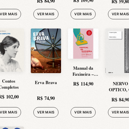
R$
109,90
R$
84,90
R$
59,8
VER MAIS
VER MAIS
VER MAIS
VER MAI
Manual da
Faxineira –
Contos
Contos
Erva Brava
R$
114,90
NERVO
Escolhidos
Completos
OPTICO,
R$
102,00
R$
74,90
R$
84,9
VER MAIS
VER MAIS
VER MAIS
VER MAI