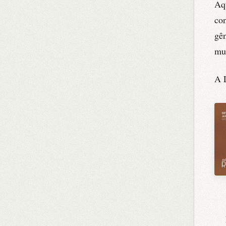
Aqu
con
gên
mu
A 