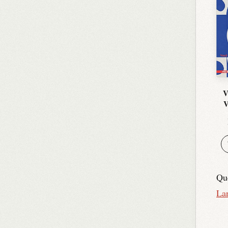
V
V
Qu
La