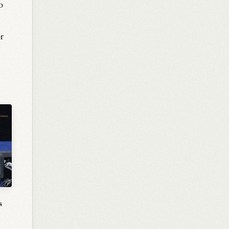
o
r
s