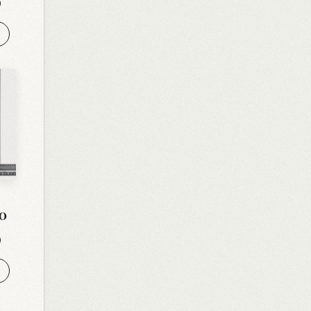
0
S
 O
0
S