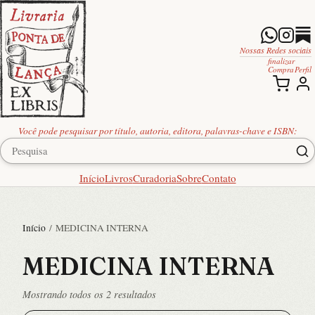
Nossas Redes sociais
finalizar
Compra
Perfil
Você pode pesquisar por título, autoria, editora, palavras-chave e ISBN:
Início
Livros
Curadoria
Sobre
Contato
Início
/ MEDICINA INTERNA
MEDICINA INTERNA
Classificado
Mostrando todos os 2 resultados
por