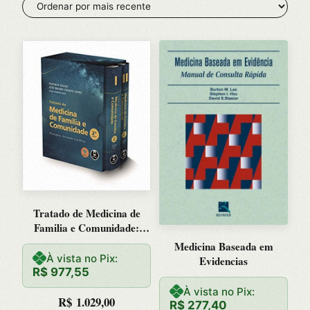
mais
recente
Tratado de Medicina de
Familia e Comunidade:
Principios, Formacao e
Medicina Baseada em
Pratica
À vista no Pix:
Evidencias
R$
977,55
À vista no Pix:
R$
1.029,00
R$
277,40