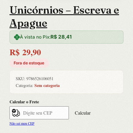
Unicórnios – Escreva e
Apague
R$
28,41
À vista no Pix:
R$
29,90
Fora de estoque
SKU:
9786526106051
Sem categoria
Categoria:
Calcular o Frete
Calcular
Não sei meu CEP