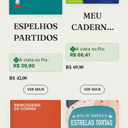
MEU
ESPELHOS
CADERNO
PARTIDOS
DE
ATIVIDADES
À vista no Pix:
R$
66,41
DE
À vista no Pix:
R$
39,90
R$
69,90
MATEMATIC
R$
42,00
A
VER MAIS
VER MAIS