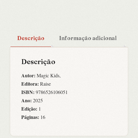
Descrição
Informação adicional
Descrição
Autor:
Magic Kids,
Editora:
Raise
ISBN:
9786526106051
Ano:
2025
Edição:
1
Páginas:
16