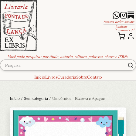
Nossas Redes sociais
finalizar
Compra
Perfil
Você pode pesquisar por título, autoria, editora, palavras-chave e ISBN:
Início
Livros
Curadoria
Sobre
Contato
Início
/
Sem categoria
/ Unicórnios – Escreva e Apague