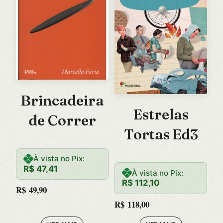
Brincadeira
Estrelas
de Correr
Tortas Ed3
À vista no Pix:
R$
47,41
À vista no Pix:
R$
112,10
R$
49,90
R$
118,00