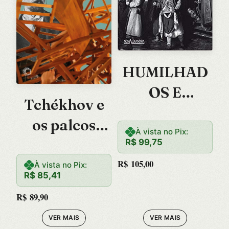
HUMILHAD
OS E
Tchékhov e
OFENDIDOS
os palcos
–
À vista no Pix:
brasileiros
R$
99,75
R$
105,00
À vista no Pix:
R$
85,41
R$
89,90
VER MAIS
VER MAIS