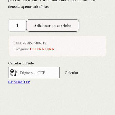
deuses: apenas adorá-los.
Temporada
Adicionar ao carrinho
no
Inferno,
Uma
SKU:
9788525406712
quantidade
LITERATURA
Categoria:
Calcular o Frete
Calcular
Não sei meu CEP