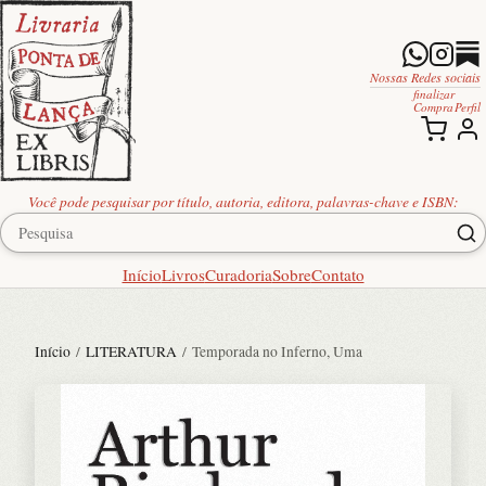
Nossas Redes sociais
finalizar
Compra
Perfil
Você pode pesquisar por título, autoria, editora, palavras-chave e ISBN:
Início
Livros
Curadoria
Sobre
Contato
Início
/
LITERATURA
/ Temporada no Inferno, Uma