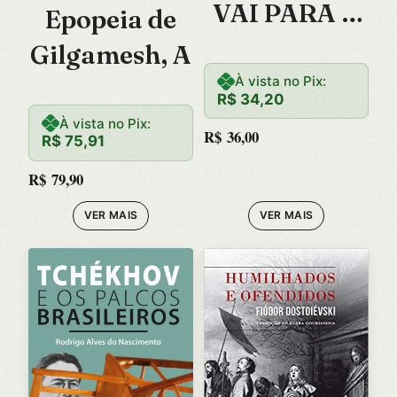
VAI PARA A
Epopeia de
FOGUEIRA
Gilgamesh, A
NESTE
À vista no Pix:
R$
34,20
LIVRO, A
À vista no Pix:
R$
36,00
R$
75,91
R$
79,90
VER MAIS
VER MAIS