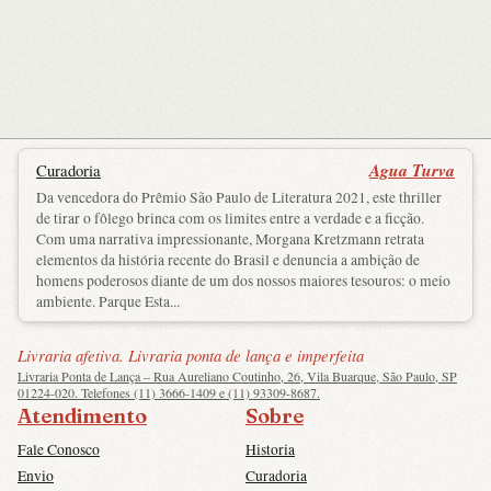
Agua Turva
Curadoria
Da vencedora do Prêmio São Paulo de Literatura 2021, este thriller
de tirar o fôlego brinca com os limites entre a verdade e a ficção.
Com uma narrativa impressionante, Morgana Kretzmann retrata
elementos da história recente do Brasil e denuncia a ambição de
homens poderosos diante de um dos nossos maiores tesouros: o meio
ambiente. Parque Esta...
Livraria afetiva. Livraria ponta de lança e imperfeita
Livraria Ponta de Lança – Rua Aureliano Coutinho, 26, Vila Buarque, São Paulo, SP
01224-020. Telefones (11) 3666-1409 e (11) 93309-8687.
Atendimento
Sobre
Fale Conosco
Historia
Envio
Curadoria