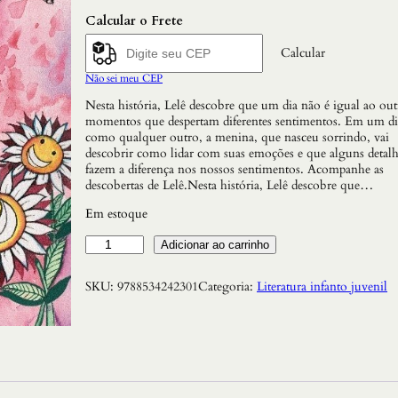
Calcular o Frete
Calcular
Não sei meu CEP
Nesta história, Lelê descobre que um dia não é igual ao ou
momentos que despertam diferentes sentimentos. Em um di
como qualquer outro, a menina, que nasceu sorrindo, vai
descobrir como lidar com suas emoções e que alguns detalh
fazem a diferença nos nossos sentimentos. Acompanhe as
descobertas de Lelê.Nesta história, Lelê descobre que…
Em estoque
S
Adicionar ao carrinho
o
r
SKU:
9788534242301
Categoria:
Literatura infanto juvenil
r
i
s
o
d
e
L