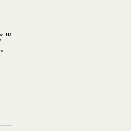
tro. Há
a
es