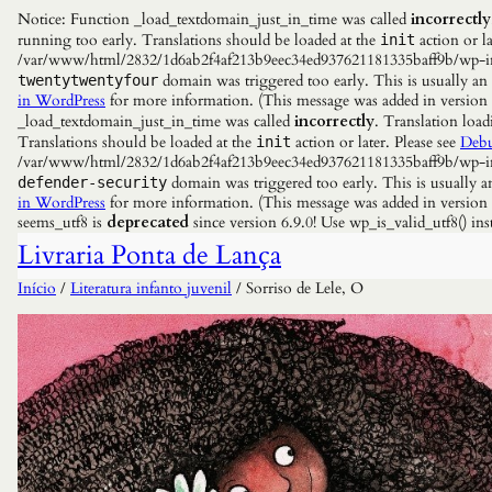
Notice: Function _load_textdomain_just_in_time was called
incorrectly
running too early. Translations should be loaded at the
action or la
init
/var/www/html/2832/1d6ab2f4af213b9eec34ed937621181335baff9b/wp-incl
domain was triggered too early. This is usually an
twentytwentyfour
in WordPress
for more information. (This message was added in versio
_load_textdomain_just_in_time was called
incorrectly
. Translation load
Translations should be loaded at the
action or later. Please see
Debu
init
/var/www/html/2832/1d6ab2f4af213b9eec34ed937621181335baff9b/wp-incl
domain was triggered too early. This is usually a
defender-security
in WordPress
for more information. (This message was added in versio
seems_utf8 is
deprecated
since version 6.9.0! Use wp_is_valid_utf8() 
Livraria Ponta de Lança
Início
/
Literatura infanto juvenil
/ Sorriso de Lele, O