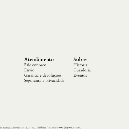
Atendimento
Sobre
Fale conosco
História
Envio
Curadoria
Garantia e devoluções
Eventos
Segurança e privacidade
ila Buarque, São Paulo. SP 01224-020. Telefones (11) 3666-1409 e (11) 93309-8687.