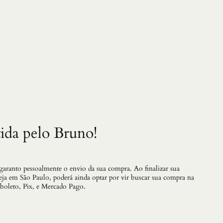
e
l
e
,
O
q
u
a
n
t
i
d
a
d
e
ida pelo Bruno!
 garanto pessoalmente o envio da sua compra. Ao finalizar sua
teja em São Paulo, poderá ainda optar por vir buscar sua compra na
 boleto, Pix, e Mercado Pago.