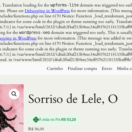
. Translation loading for the
domain was triggered too early
wpforms-lite
ter. Please see
Debugging in WordPress
for more information. (This messag
udes/functions.php on line 6170 Notice: Function _load_textdomain_just
 indicator for some code in the plugin or theme running too early. Translat
n 6.7.0.) in /var/www/html/2832/1d6ab2f4af213b9eec34ed937621181335baff9
ing for the
domain was triggered too early. This is usuall
wordpress-seo
gging in WordPress
for more information. (This message was added in vers
udes/functions.php on line 6170 Notice: Function _load_textdomain_just
n indicator for some code in the plugin or theme running too early. Transla
n 6.7.0.) in /var/www/html/2832/1d6ab2f4af213b9eec34ed937621181335baff9b
instead. in /var/www/html/2832/1d6ab2f4af213b9eec34ed937621181335baff9b/
Carrinho
Finalizar compra
Envio
Minha c
Sorriso de Lele, O
À vista no Pix:
R$
53,20
R$
56,00