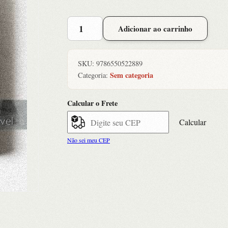
Seis
Adicionar ao carrinho
Lições
para
a
SKU:
9786550522889
Vida:
Sem categoria
Categoria:
Uma
Jornada
Calcular o Frete
de
Lutas,
Calcular
Liberdade
Não sei meu CEP
e
Consciência
quantidade