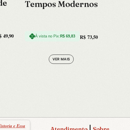
de
Tempos Modernos
$
49,90
R$
73,50
À vista no Pix:
R$
69,83
VER MAIS
storia e Essa
Atendimento
Sobre