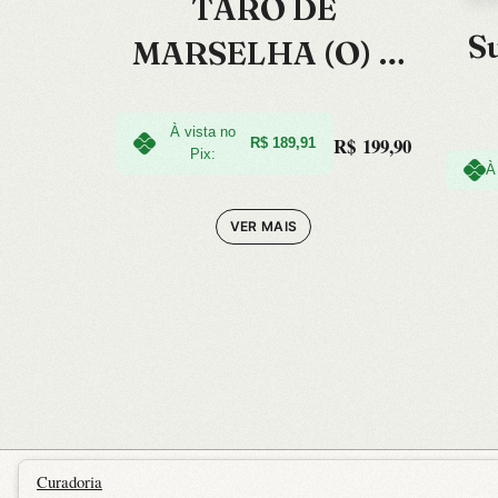
TARO DE
S
MARSELHA (O) –
NOVA EDICAO
À vista no
R$
199,90
R$
189,91
Pix:
À
VER MAIS
Curadoria