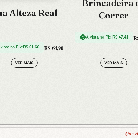
Brincadeira 
ua Alteza Real
Correr
R
À vista no Pix:
R$
47,41
R$
64,90
 vista no Pix:
R$
61,66
VER MAIS
VER MAIS
Que Hi