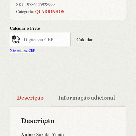
SKU:
9786525928999
QUADRINHOS
Categoria:
Calcular o Frete
Calcular
Não sei meu CEP
Descrição
Informação adicional
Descrição
Autor:
Suzuki, Yuuto