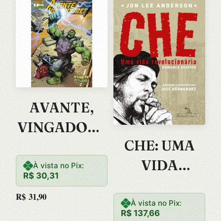
AVANTE,
VINGADORE
CHE: UMA
S!
VIDA
À vista no Pix:
R$
30,31
REVOLUCIO
R$
31,90
NARIA –
À vista no Pix:
R$
137,66