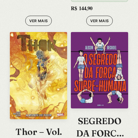
ROMANCE
R$
144,90
GRAFICO
VER MAIS
VER MAIS
SEGREDO
Thor – Vol.
DA FORCA