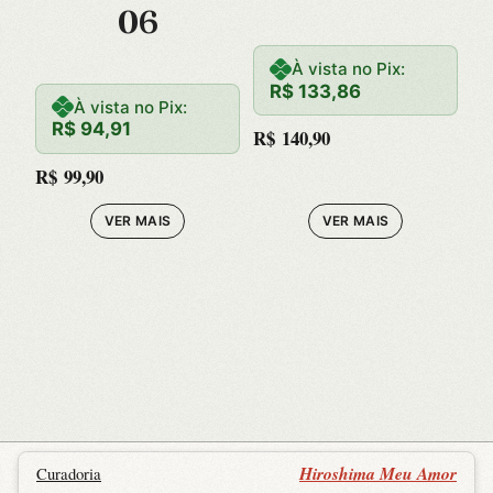
06
SOBRE-
HUMANA, O
À vista no Pix:
R$
133,86
À vista no Pix:
R$
94,91
R$
140,90
R$
99,90
VER MAIS
VER MAIS
Hiroshima Meu Amor
Curadoria