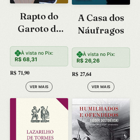
Rapto do
A Casa dos
Garoto de
Náufragos
Ouro, O
À vista no Pix:
À vista no Pix:
R$
68,31
R$
26,26
R$
71,90
R$
27,64
VER MAIS
VER MAIS