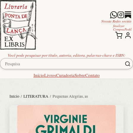
Nossas Redes sociais
finalizar
Compra
Perfil
Você pode pesquisar por título, autoria, editora, palavras-chave e ISBN:
Início
Livros
Curadoria
Sobre
Contato
Início
/
LITERATURA
/ Pequenas Alegrias, as