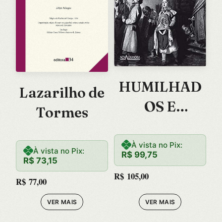
HUMILHAD
Lazarilho de
OS E
Tormes
OFENDIDOS
–
À vista no Pix:
À vista no Pix:
R$
99,75
R$
73,15
R$
105,00
R$
77,00
VER MAIS
VER MAIS