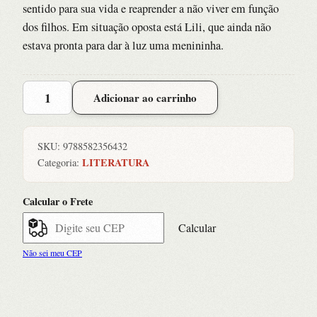
sentido para sua vida e reaprender a não viver em função
dos filhos. Em situação oposta está Lili, que ainda não
estava pronta para dar à luz uma menininha.
Pequenas
Adicionar ao carrinho
Alegrias,
as
quantidade
SKU:
9788582356432
LITERATURA
Categoria:
Calcular o Frete
Calcular
Não sei meu CEP