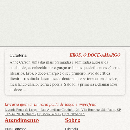
EROS, O DOCE-AMARGO
Curadoria
Anne Carson, uma das mais premiadas e admiradas autoras da
atualidade, é conhecida por esgarçar as linhas que definem os gêneros
literários. Eros, o doce-amargo é o seu primeiro livro de crítica
literária, resultado de sua tese de doutorado, e se tornou um clássico,
mesclando ensaio, teoria e poesia. Safo foi a primeira a chamar Eros
de doce-...
Livraria afetiva. Livraria ponta de lança e imperfeita
Livraria Ponta de Lança – Rua Aureliano Coutinho, 26, Vila Buarque, São Paulo, SP
01224-020. Telefones (11) 3666-1409 e (11) 93309-8687.
Atendimento
Sobre
Fale Conosco
Historia