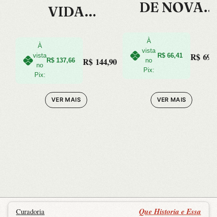
DE NOVA
VIDA
YORK
REVOLUCION
À
ARIA –
À
vista
R$
69,9
vista
R$
66,41
R$
144,90
R$
137,66
no
ROMANCE
no
Pix:
Pix:
GRAFICO
VER MAIS
VER MAIS
Que Historia e Essa
Curadoria