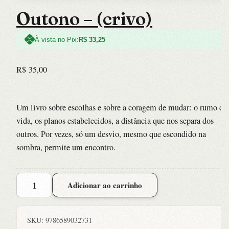
Outono – (crivo)
À vista no Pix:
R$
33,25
R$
35,00
Um livro sobre escolhas e sobre a coragem de mudar: o rumo da
vida, os planos estabelecidos, a distância que nos separa dos
outros. Por vezes, só um desvio, mesmo que escondido na
sombra, permite um encontro.
Outono
Adicionar ao carrinho
-
(crivo)
quantidade
SKU:
9786589032731