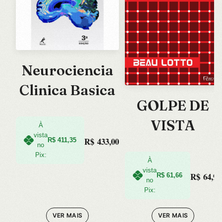
Neurociencia
Clinica Basica
GOLPE DE
VISTA
À
vista
R$
433,00
R$
411,35
no
Pix:
À
vista
R$
64,90
R$
61,66
no
Pix:
VER MAIS
VER MAIS