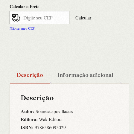
Limites
Calcular o Frete
-
Volume
Calcular
2
Não sei meu CEP
quantidade
Descrição
Informação adicional
Descrição
Autor:
Soares/capovilla/ass
Editora:
Wak Editora
ISBN:
9786586095029