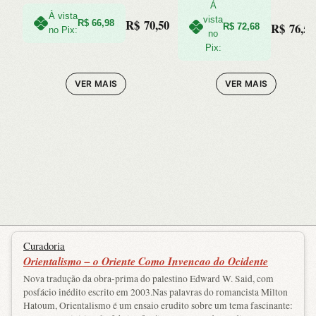
Consciencia,
À
Habitos e
À vista
vista
R$
70,50
R$
66,98
R$
76,50
R$
72,68
no Pix:
Livre-arbitrio
no
Dicas para
Pix:
e os Limites
Afiar a Mente e
VER MAIS
VER MAIS
da Cie
ap
Curadoria
Orientalismo – o Oriente Como Invencao do Ocidente
Nova tradução da obra-prima do palestino Edward W. Said, com
posfácio inédito escrito em 2003.Nas palavras do romancista Milton
Hatoum, Orientalismo é um ensaio erudito sobre um tema fascinante: