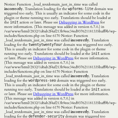
Notice: Function _load_textdomain_just_in_time was called
incorrectly
. Translation loading for the
domain was
wpforms-lite
triggered too early. This is usually an indicator for some code in the
plugin or theme running too early. Translations should be loaded at
the
action or later. Please see
Debugging in WordPress
for
init
more information. (This message was added in version 6.7.0.) in
/var/www/html/2832/1d6ab2f4af213b9eec34ed937621181335baff9b/wp-
includes/functions.php on line 6170 Notice: Function
_load_textdomain_just_in_time was called
incorrectly
. Translation
loading for the
domain was triggered too early.
twentytwentyfour
This is usually an indicator for some code in the plugin or theme
running too early. Translations should be loaded at the
action
init
or later. Please see
Debugging in WordPress
for more information.
(This message was added in version 6.7.0.) in
/var/www/html/2832/1d6ab2f4af213b9eec34ed937621181335baff9b/wp-
includes/functions.php on line 6170 Notice: Function
_load_textdomain_just_in_time was called
incorrectly
. Translation
loading for the
domain was triggered too early.
wordpress-seo
This is usually an indicator for some code in the plugin or theme
running too early. Translations should be loaded at the
action
init
or later. Please see
Debugging in WordPress
for more information.
(This message was added in version 6.7.0.) in
/var/www/html/2832/1d6ab2f4af213b9eec34ed937621181335baff9b/wp-
includes/functions.php on line 6170 Notice: Function
_load_textdomain_just_in_time was called
incorrectly
. Translation
loading for the
domain was triggered too
defender-security