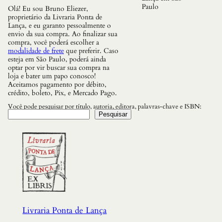
m
Paulo
Olá! Eu sou Bruno Eliezer,
e
proprietário da Livraria Ponta de
m
Lança, e eu garanto pessoalmente o
T
envio da sua compra. Ao finalizar sua
r
compra, você poderá escolher a
a
modalidade de frete
que preferir. Caso
n
esteja em São Paulo, poderá ainda
s
optar por vir buscar sua compra na
e
loja e bater um papo conosco!
O
Aceitamos pagamento por débito,
u
crédito, boleto, Pix, e Mercado Pago.
B
e
Você pode pesquisar por título, autoria, editora, palavras-chave e ISBN:
l
Pesquisar
e
z
a
e
A
u
t
e
n
t
i
Livraria Ponta de Lança
c