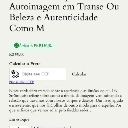
Autoimagem em Transe Ou
Beleza e Autenticidade
Como M
À vista no Pix:
R$
94,91
R$
99,90
Calcular o Frete
Calcular
Não sei meu CEP
Neste verdadeiro tratado sobre a aparência e as ilusões do eu, Liv
Strömquist reflete sobre como a tirania da imagem vem minando a
relação que travamos com nossos corpos e desejos. Um livro agudo
e irreverente, que nos fará olhar de outro modo para o espelho.Por
que as fotos que vemos rolar pelo feeddas redes…
Em estoque
N