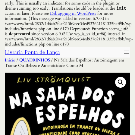
early. This is usually an indicator for some code in the plugin or
theme running too early. Translations should be loaded at the
init
action or later. Please see
Debugging in WordPress
for more
information. (This message was added in version 6.7.0.) in
/var/www/html/2832/1d6ab2f4af213b9eec34ed937621181335baff9b/wp-
includes/functions.php on line 6170 Deprecated: Function seems_utf8
is
deprecated
since version 6.9.0! Use wp_is_valid_utf8() instead. in
/var/www/html/2832/1d6ab2f4af213b9eec34ed937621181335baff9b/wp-
includes/functions.php on line 6170
Livraria Ponta de Lança
Início
/
QUADRINHOS
/ Na Sala dos Espelhos: Autoimagem em
Transe Ou Beleza e Autenticidade Como M