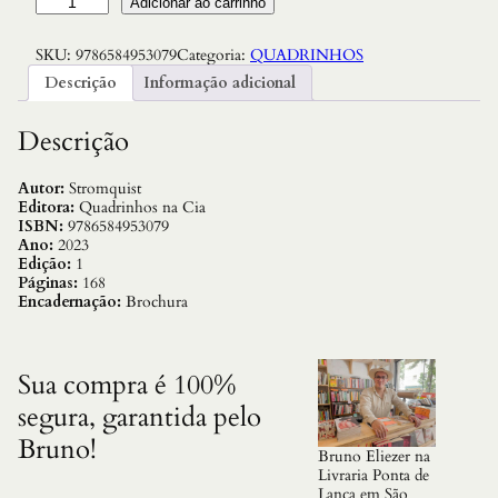
Adicionar ao carrinho
a
S
SKU:
9786584953079
Categoria:
QUADRINHOS
a
l
Descrição
Informação adicional
a
d
o
Descrição
s
E
s
Autor:
Stromquist
p
Editora:
Quadrinhos na Cia
e
ISBN:
9786584953079
l
Ano:
2023
h
Edição:
1
o
Páginas:
168
s
Encadernação:
Brochura
:
A
u
t
Sua compra é 100%
o
segura, garantida pelo
i
m
Bruno!
a
Bruno Eliezer na
g
Livraria Ponta de
e
Lança em São