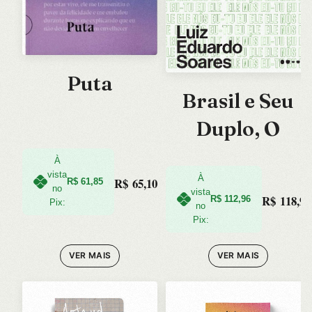
Puta
Brasil e Seu
Duplo, O
À
vista
À
R$
65,10
R$
61,85
no
vista
R$
118,90
R$
112,96
Pix:
no
Pix:
VER MAIS
VER MAIS