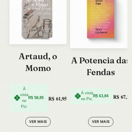
Artaud, o
A Potencia das
Momo
Fendas
À
À vista
vista
R$
67,20
R$
63,84
R$
61,95
R$
58,85
no Pix:
no
Pix:
VER MAIS
VER MAIS