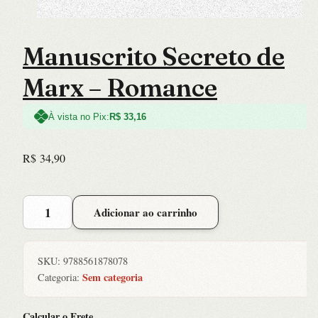
Manuscrito Secreto de
Marx – Romance
À vista no Pix:
R$
33,16
R$
34,90
Manuscrito
Adicionar ao carrinho
Secreto
de
Marx
SKU:
9788561878078
-
Sem categoria
Categoria:
Romance
quantidade
Calcular o Frete