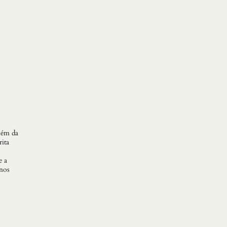
lém da
rita
e a
nos