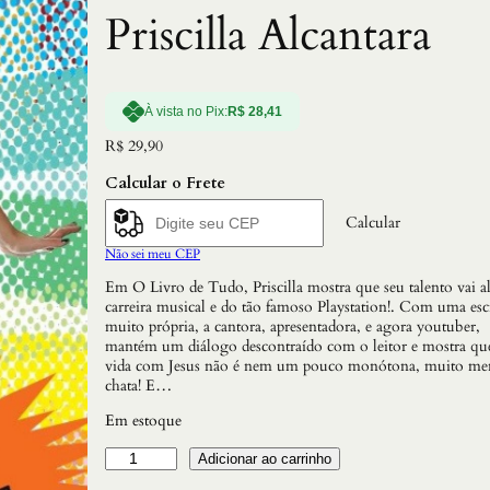
Priscilla Alcantara
À vista no Pix:
R$
28,41
R$
29,90
Calcular o Frete
Calcular
Não sei meu CEP
Em O Livro de Tudo, Priscilla mostra que seu talento vai a
carreira musical e do tão famoso Playstation!. Com uma esc
muito própria, a cantora, apresentadora, e agora youtuber,
mantém um diálogo descontraído com o leitor e mostra qu
vida com Jesus não é nem um pouco monótona, muito me
chata! E…
Em estoque
L
Adicionar ao carrinho
i