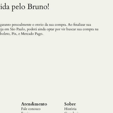
s
ida pelo Bruno!
c
o
n
t
r
 garanto pessoalmente o envio da sua compra. Ao finalizar sua
a
teja em São Paulo, poderá ainda optar por vir buscar sua compra na
i
 boleto, Pix, e Mercado Pago.
d
o
c
o
m
P
r
i
s
c
i
l
l
a
A
Atendimento
Sobre
l
Fale conosco
História
c