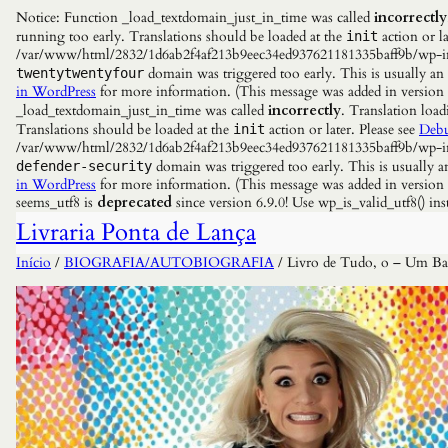
Notice: Function _load_textdomain_just_in_time was called
incorrectly
running too early. Translations should be loaded at the
action or la
init
/var/www/html/2832/1d6ab2f4af213b9eec34ed937621181335baff9b/wp-incl
domain was triggered too early. This is usually an
twentytwentyfour
in WordPress
for more information. (This message was added in versio
_load_textdomain_just_in_time was called
incorrectly
. Translation load
Translations should be loaded at the
action or later. Please see
Debu
init
/var/www/html/2832/1d6ab2f4af213b9eec34ed937621181335baff9b/wp-incl
domain was triggered too early. This is usually a
defender-security
in WordPress
for more information. (This message was added in versio
seems_utf8 is
deprecated
since version 6.9.0! Use wp_is_valid_utf8() 
Livraria Ponta de Lança
Início
/
BIOGRAFIA/AUTOBIOGRAFIA
/ Livro de Tudo, o – Um Bat