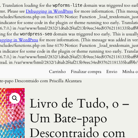
. Translation loading for the
domain was triggered too early
wpforms-lite
ter. Please see
Debugging in WordPress
for more information. (This messag
udes/functions.php on line 6170 Notice: Function _load_textdomain_just
 indicator for some code in the plugin or theme running too early. Translat
n 6.7.0.) in /var/www/html/2832/1d6ab2f4af213b9eec34ed937621181335baff9
ing for the
domain was triggered too early. This is usuall
wordpress-seo
gging in WordPress
for more information. (This message was added in vers
udes/functions.php on line 6170 Notice: Function _load_textdomain_just
n indicator for some code in the plugin or theme running too early. Transla
n 6.7.0.) in /var/www/html/2832/1d6ab2f4af213b9eec34ed937621181335baff9b
instead. in /var/www/html/2832/1d6ab2f4af213b9eec34ed937621181335baff9b/
Carrinho
Finalizar compra
Envio
Minha c
e-papo Descontraido com Priscilla Alcantara
Livro de Tudo, o –
Um Bate-papo
Descontraido com