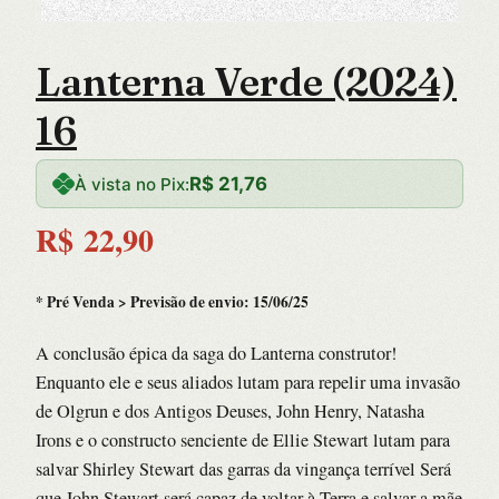
Lanterna Verde (2024)
16
R$
21,76
À vista no Pix:
R$
22,90
* Pré Venda > Previsão de envio: 15/06/25
A conclusão épica da saga do Lanterna construtor!
Enquanto ele e seus aliados lutam para repelir uma invasão
de Olgrun e dos Antigos Deuses, John Henry, Natasha
Irons e o constructo senciente de Ellie Stewart lutam para
salvar Shirley Stewart das garras da vingança terrível Será
que John Stewart será capaz de voltar à Terra e salvar a mãe