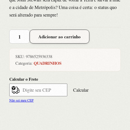
e a cidade de Metrópolis? Uma coisa é certa: o status quo
será alterado para sempre!
Lanterna
Adicionar ao carrinho
Verde
(2024)
16
SKU:
9786525936338
quantidade
QUADRINHOS
Categoria:
Calcular o Frete
Calcular
Não sei meu CEP