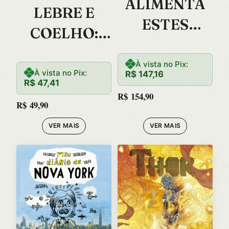
ALIMENTA
LEBRE E
ESTES
COELHO:
OLHOS
VOLUME 02
À vista no Pix:
(FULL
À vista no Pix:
R$
147,16
R$
47,41
COLOR)
R$
154,90
R$
49,90
VER MAIS
VER MAIS