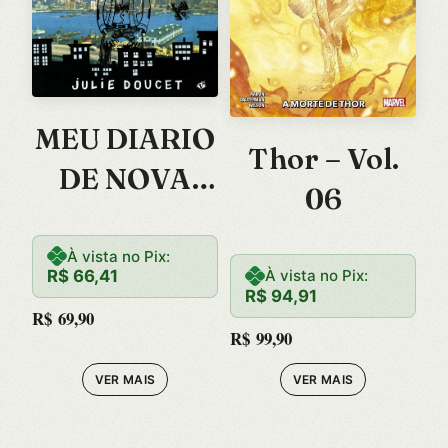
MEU DIARIO
Thor – Vol.
DE NOVA
06
YORK
À vista no Pix:
R$
66,41
À vista no Pix:
R$
94,91
R$
69,90
R$
99,90
VER MAIS
VER MAIS