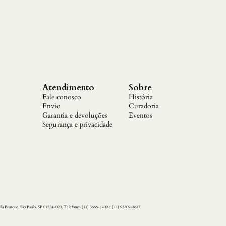
Atendimento
Sobre
Fale conosco
História
Envio
Curadoria
Garantia e devoluções
Eventos
Segurança e privacidade
ila Buarque, São Paulo. SP 01224-020. Telefones (11) 3666-1409 e (11) 93309-8687.