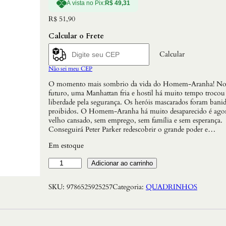
À vista no Pix:
R$
49,31
R$
51,90
Calcular o Frete
Calcular
Não sei meu CEP
O momento mais sombrio da vida do Homem-Aranha! N
futuro, uma Manhattan fria e hostil há muito tempo trocou
liberdade pela segurança. Os heróis mascarados foram banid
proibidos. O Homem-Aranha há muito desaparecido é ago
velho cansado, sem emprego, sem família e sem esperança.
Conseguirá Peter Parker redescobrir o grande poder e…
Em estoque
H
Adicionar ao carrinho
o
m
SKU:
9786525925257
Categoria:
QUADRINHOS
e
m
-
a
r