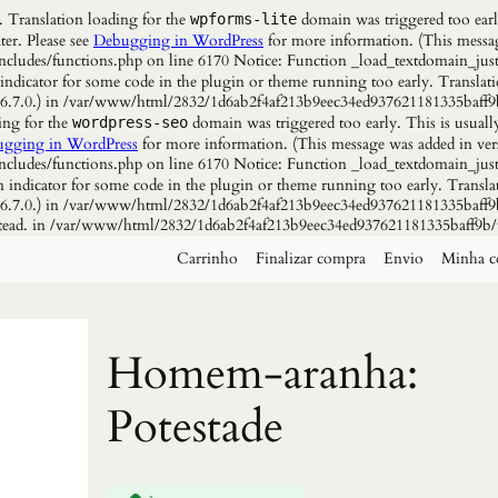
. Translation loading for the
domain was triggered too early
wpforms-lite
ter. Please see
Debugging in WordPress
for more information. (This messag
udes/functions.php on line 6170 Notice: Function _load_textdomain_just
 indicator for some code in the plugin or theme running too early. Translat
n 6.7.0.) in /var/www/html/2832/1d6ab2f4af213b9eec34ed937621181335baff9
ing for the
domain was triggered too early. This is usuall
wordpress-seo
gging in WordPress
for more information. (This message was added in vers
udes/functions.php on line 6170 Notice: Function _load_textdomain_just
n indicator for some code in the plugin or theme running too early. Transla
n 6.7.0.) in /var/www/html/2832/1d6ab2f4af213b9eec34ed937621181335baff9b
instead. in /var/www/html/2832/1d6ab2f4af213b9eec34ed937621181335baff9b/
Carrinho
Finalizar compra
Envio
Minha c
Homem-aranha:
Potestade