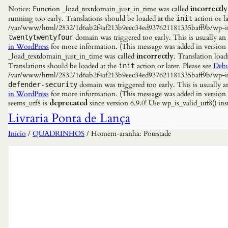
Notice: Function _load_textdomain_just_in_time was called
incorrectly
running too early. Translations should be loaded at the
action or la
init
/var/www/html/2832/1d6ab2f4af213b9eec34ed937621181335baff9b/wp-incl
domain was triggered too early. This is usually an
twentytwentyfour
in WordPress
for more information. (This message was added in versio
_load_textdomain_just_in_time was called
incorrectly
. Translation load
Translations should be loaded at the
action or later. Please see
Debu
init
/var/www/html/2832/1d6ab2f4af213b9eec34ed937621181335baff9b/wp-incl
domain was triggered too early. This is usually a
defender-security
in WordPress
for more information. (This message was added in versio
seems_utf8 is
deprecated
since version 6.9.0! Use wp_is_valid_utf8() 
Livraria Ponta de Lança
Início
/
QUADRINHOS
/ Homem-aranha: Potestade