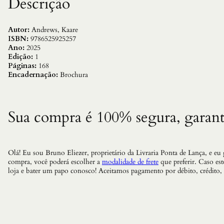
Descrição
Autor:
Andrews, Kaare
ISBN:
9786525925257
Ano:
2025
Edição:
1
Páginas:
168
Encadernação:
Brochura
Sua compra é 100% segura, garant
Olá! Eu sou Bruno Eliezer, proprietário da Livraria Ponta de Lança, e eu
compra, você poderá escolher a
modalidade de frete
que preferir. Caso es
loja e bater um papo conosco! Aceitamos pagamento por débito, crédito,