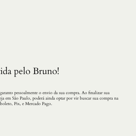
a
n
h
a
:
P
o
t
e
s
t
a
ida pelo Bruno!
d
e
q
u
a
 garanto pessoalmente o envio da sua compra. Ao finalizar sua
n
teja em São Paulo, poderá ainda optar por vir buscar sua compra na
t
 boleto, Pix, e Mercado Pago.
i
d
a
d
e