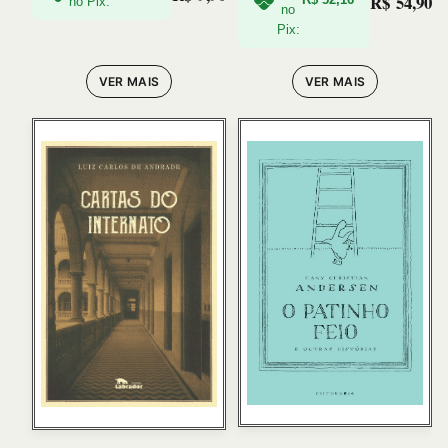
R$
54,90
no Pix:
no
Pix:
VER MAIS
VER MAIS