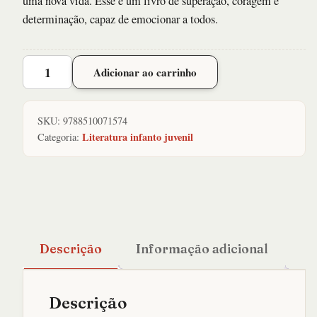
uma nova vida. Esse é um livro de superação, coragem e
determinação, capaz de emocionar a todos.
Haiti
Adicionar ao carrinho
de
Jean,
O
SKU:
9788510071574
quantidade
Literatura infanto juvenil
Categoria:
Descrição
Informação adicional
Descrição