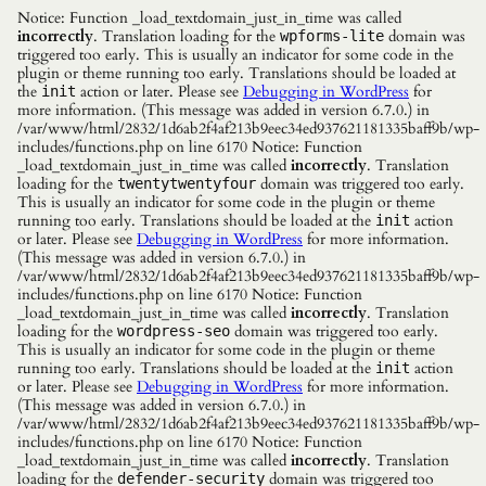
Notice: Function _load_textdomain_just_in_time was called
incorrectly
. Translation loading for the
domain was
wpforms-lite
triggered too early. This is usually an indicator for some code in the
plugin or theme running too early. Translations should be loaded at
the
action or later. Please see
Debugging in WordPress
for
init
more information. (This message was added in version 6.7.0.) in
/var/www/html/2832/1d6ab2f4af213b9eec34ed937621181335baff9b/wp-
includes/functions.php on line 6170 Notice: Function
_load_textdomain_just_in_time was called
incorrectly
. Translation
loading for the
domain was triggered too early.
twentytwentyfour
This is usually an indicator for some code in the plugin or theme
running too early. Translations should be loaded at the
action
init
or later. Please see
Debugging in WordPress
for more information.
(This message was added in version 6.7.0.) in
/var/www/html/2832/1d6ab2f4af213b9eec34ed937621181335baff9b/wp-
includes/functions.php on line 6170 Notice: Function
_load_textdomain_just_in_time was called
incorrectly
. Translation
loading for the
domain was triggered too early.
wordpress-seo
This is usually an indicator for some code in the plugin or theme
running too early. Translations should be loaded at the
action
init
or later. Please see
Debugging in WordPress
for more information.
(This message was added in version 6.7.0.) in
/var/www/html/2832/1d6ab2f4af213b9eec34ed937621181335baff9b/wp-
includes/functions.php on line 6170 Notice: Function
_load_textdomain_just_in_time was called
incorrectly
. Translation
loading for the
domain was triggered too
defender-security