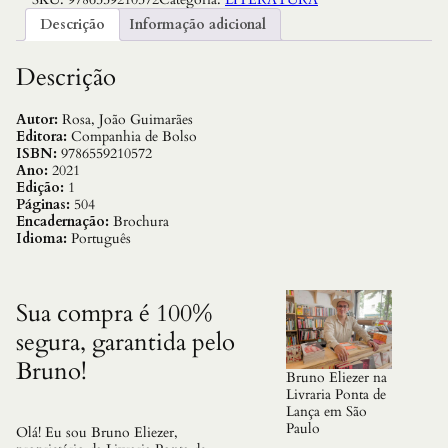
n
d
Descrição
Informação adicional
e
S
e
Descrição
r
t
a
Autor:
Rosa, João Guimarães
o
Editora:
Companhia de Bolso
:
ISBN:
9786559210572
V
Ano:
2021
e
Edição:
1
r
Páginas:
504
e
Encadernação:
Brochura
d
Idioma:
Português
a
s
(
e
Sua compra é 100%
d
segura, garantida pelo
i
c
Bruno!
a
Bruno Eliezer na
o
Livraria Ponta de
d
Lança em São
e
Paulo
Olá! Eu sou Bruno Eliezer,
B