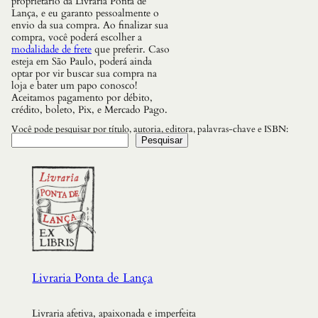
proprietário da Livraria Ponta de
o
Lança, e eu garanto pessoalmente o
l
envio da sua compra. Ao finalizar sua
s
compra, você poderá escolher a
o
modalidade de frete
que preferir. Caso
)
esteja em São Paulo, poderá ainda
q
optar por vir buscar sua compra na
u
loja e bater um papo conosco!
a
Aceitamos pagamento por débito,
n
crédito, boleto, Pix, e Mercado Pago.
t
i
Você pode pesquisar por título, autoria, editora, palavras-chave e ISBN:
d
Pesquisar
a
d
e
Livraria Ponta de Lança
Livraria afetiva, apaixonada e imperfeita