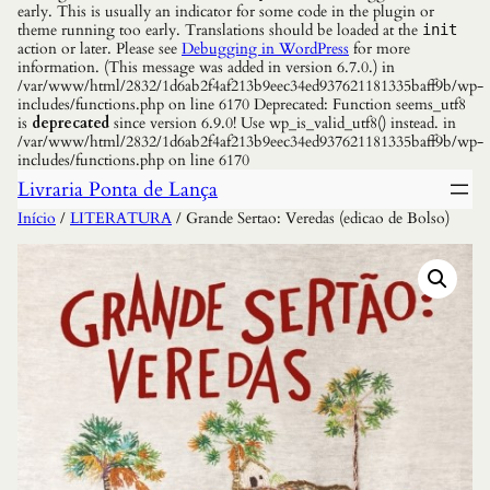
early. This is usually an indicator for some code in the plugin or
theme running too early. Translations should be loaded at the
init
action or later. Please see
Debugging in WordPress
for more
information. (This message was added in version 6.7.0.) in
/var/www/html/2832/1d6ab2f4af213b9eec34ed937621181335baff9b/wp-
includes/functions.php on line 6170 Deprecated: Function seems_utf8
is
deprecated
since version 6.9.0! Use wp_is_valid_utf8() instead. in
/var/www/html/2832/1d6ab2f4af213b9eec34ed937621181335baff9b/wp-
includes/functions.php on line 6170
Livraria Ponta de Lança
Início
/
LITERATURA
/ Grande Sertao: Veredas (edicao de Bolso)