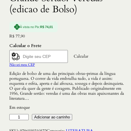
(edicao de Bolso)
À vista no Pix:
R$
74,01
R$
77,90
Calcular o Frete
Calcular
Não sei meu CEP
Edição de bolso de uma das principais obras-primas da língua
portuguesa. O correr da vida embrulha tudo, a vida é assim:
esquenta e esfria, aperta e daí afrouxa, sossega e depois desinquieta.
O que ela quer da gente é coragem. Publicado originalmente em
1956, Grande sertão: veredas é uma das obras mais apaixonantes da
literatura…
Em estoque
G
Adicionar ao carrinho
r
a
SKU:
9786559210572
Categoria:
LITERATURA