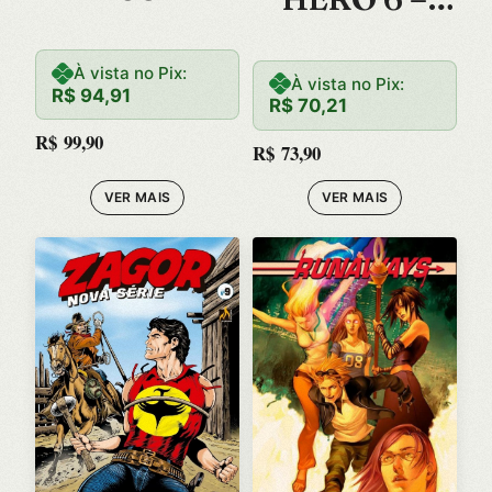
VOLUME 1 –
À vista no Pix:
O MANGA
À vista no Pix:
R$
94,91
R$
70,21
DO FILME
R$
99,90
R$
73,90
VER MAIS
VER MAIS