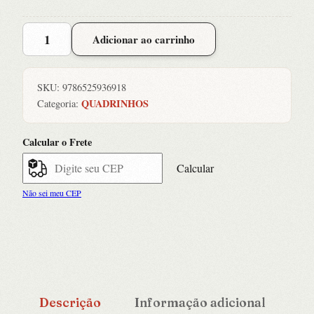
Gachiakuta
Adicionar ao carrinho
09
quantidade
SKU:
9786525936918
QUADRINHOS
Categoria:
Calcular o Frete
Calcular
Não sei meu CEP
Descrição
Informação adicional