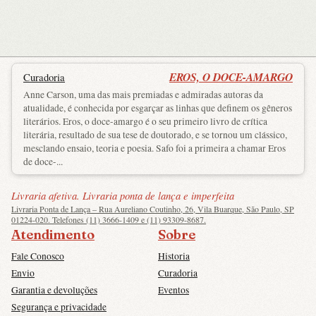
EROS, O DOCE-AMARGO
Curadoria
Anne Carson, uma das mais premiadas e admiradas autoras da
atualidade, é conhecida por esgarçar as linhas que definem os gêneros
literários. Eros, o doce-amargo é o seu primeiro livro de crítica
literária, resultado de sua tese de doutorado, e se tornou um clássico,
mesclando ensaio, teoria e poesia. Safo foi a primeira a chamar Eros
de doce-...
Livraria afetiva. Livraria ponta de lança e imperfeita
Livraria Ponta de Lança – Rua Aureliano Coutinho, 26, Vila Buarque, São Paulo, SP
01224-020. Telefones (11) 3666-1409 e (11) 93309-8687.
Atendimento
Sobre
Fale Conosco
Historia
Envio
Curadoria
Garantia e devoluções
Eventos
Segurança e privacidade