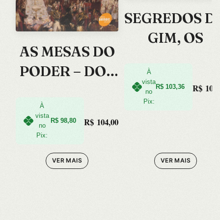
SEGREDOS D
GIM, OS
AS MESAS DO
PODER – DOS
À
vista
BANQUETES
R$
108,
R$
103,36
no
Pix:
GREGOS AO
À
vista
R$
104,00
R$
98,80
ELISEU
no
Pix:
VER MAIS
VER MAIS