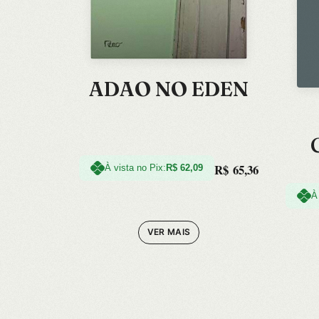
ADAO NO EDEN
R$
65,36
À vista no Pix:
R$
62,09
À
VER MAIS