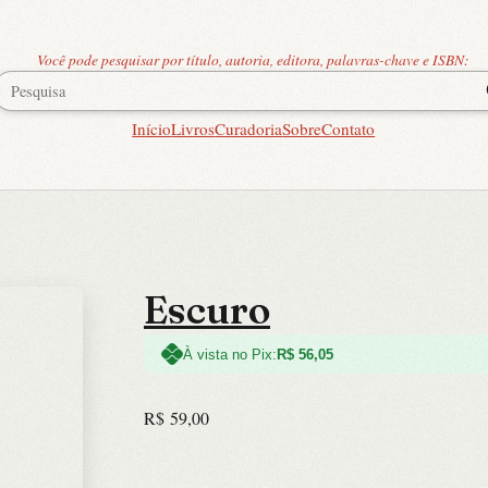
Você pode pesquisar por título, autoria, editora, palavras-chave e ISBN:
Início
Livros
Curadoria
Sobre
Contato
Escuro
À vista no Pix:
R$
56,05
R$
59,00