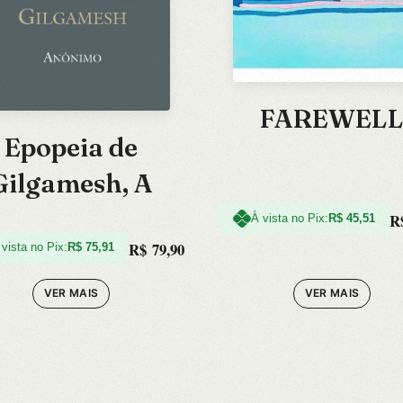
FAREWEL
Epopeia de
Gilgamesh, A
R
À vista no Pix:
R$
45,51
R$
79,90
 vista no Pix:
R$
75,91
VER MAIS
VER MAIS