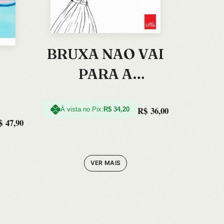
BRUXA NAO VAI
L
PARA A
FOGUEIRA NESTE
R$
36,00
LIVRO, A
À vista no Pix:
R$
34,20
$
47,90
VER MAIS