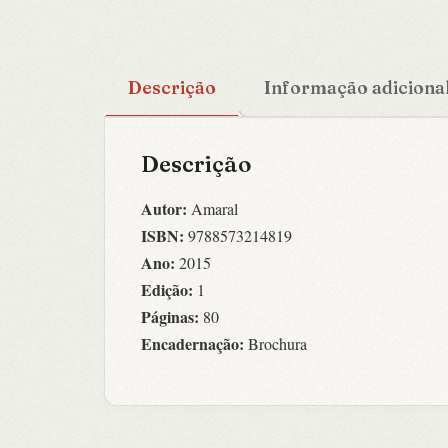
Descrição
Informação adiciona
Descrição
Autor:
Amaral
ISBN:
9788573214819
Ano:
2015
Edição:
1
Páginas:
80
Encadernação:
Brochura