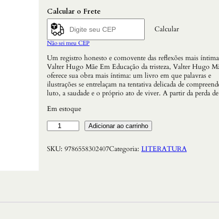
Calcular o Frete
Calcular
Não sei meu CEP
Um registro honesto e comovente das reflexões mais íntima
Valter Hugo Mãe Em Educação da tristeza, Valter Hugo M
oferece sua obra mais íntima: um livro em que palavras e
ilustrações se entrelaçam na tentativa delicada de compreend
luto, a saudade e o próprio ato de viver. A partir da perda 
Em estoque
E
Adicionar ao carrinho
d
u
SKU:
9786558302407
Categoria:
LITERATURA
c
a
c
a
o
d
a
T