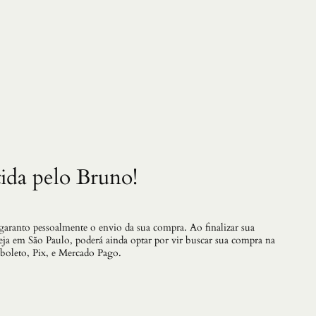
r
i
s
t
e
z
a
q
u
a
n
t
i
d
ida pelo Bruno!
a
d
e
 garanto pessoalmente o envio da sua compra. Ao finalizar sua
teja em São Paulo, poderá ainda optar por vir buscar sua compra na
 boleto, Pix, e Mercado Pago.