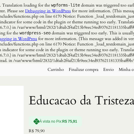
. Translation loading for the
domain was triggered too early
wpforms-lite
ter. Please see
Debugging in WordPress
for more information. (This messag
udes/functions.php on line 6170 Notice: Function _load_textdomain_just
 indicator for some code in the plugin or theme running too early. Translat
n 6.7.0.) in /var/www/html/2832/1d6ab2f4af213b9eec34ed937621181335baff9
ing for the
domain was triggered too early. This is usuall
wordpress-seo
gging in WordPress
for more information. (This message was added in vers
udes/functions.php on line 6170 Notice: Function _load_textdomain_just
n indicator for some code in the plugin or theme running too early. Transla
n 6.7.0.) in /var/www/html/2832/1d6ab2f4af213b9eec34ed937621181335baff9b
instead. in /var/www/html/2832/1d6ab2f4af213b9eec34ed937621181335baff9b/
Carrinho
Finalizar compra
Envio
Minha c
Educacao da Tristez
À vista no Pix:
R$
75,91
R$
79,90