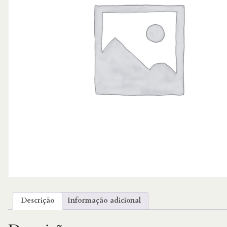
Descrição
Informação adicional