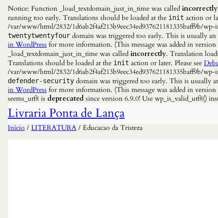
Notice: Function _load_textdomain_just_in_time was called
incorrectly
running too early. Translations should be loaded at the
action or la
init
/var/www/html/2832/1d6ab2f4af213b9eec34ed937621181335baff9b/wp-incl
domain was triggered too early. This is usually an
twentytwentyfour
in WordPress
for more information. (This message was added in versio
_load_textdomain_just_in_time was called
incorrectly
. Translation load
Translations should be loaded at the
action or later. Please see
Debu
init
/var/www/html/2832/1d6ab2f4af213b9eec34ed937621181335baff9b/wp-incl
domain was triggered too early. This is usually a
defender-security
in WordPress
for more information. (This message was added in versio
seems_utf8 is
deprecated
since version 6.9.0! Use wp_is_valid_utf8() 
Livraria Ponta de Lança
Início
/
LITERATURA
/ Educacao da Tristeza