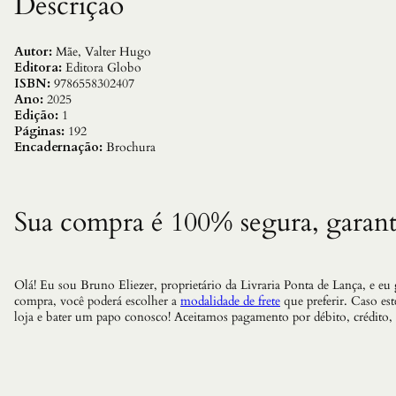
Descrição
Autor:
Mãe, Valter Hugo
Editora:
Editora Globo
ISBN:
9786558302407
Ano:
2025
Edição:
1
Páginas:
192
Encadernação:
Brochura
Sua compra é 100% segura, garant
Olá! Eu sou Bruno Eliezer, proprietário da Livraria Ponta de Lança, e eu
compra, você poderá escolher a
modalidade de frete
que preferir. Caso es
loja e bater um papo conosco! Aceitamos pagamento por débito, crédito,