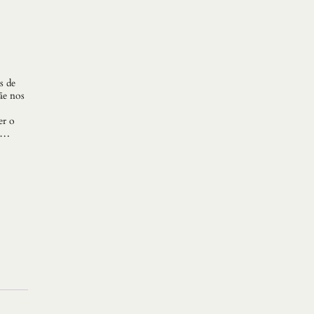
s de
ãe nos
er o
de…