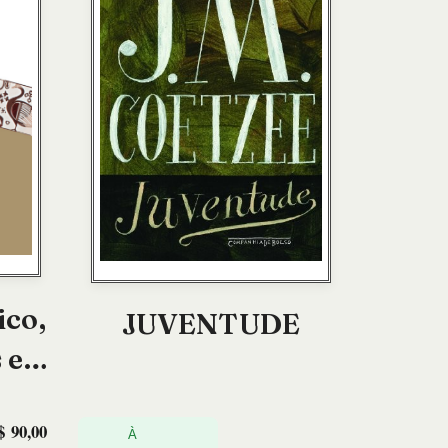
ico,
JUVENTUDE
 e
$
90,00
esia
À