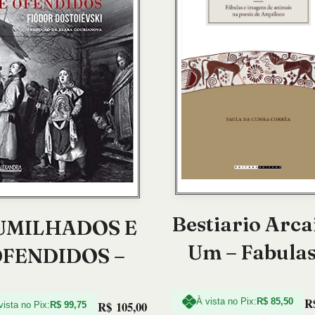
Bestiario Arca
UMILHADOS E
Um – Fabulas
FENDIDOS –
Imagens de
R
Animais na Po
À vista no Pix:
R$
85,50
R$
105,00
vista no Pix:
R$
99,75