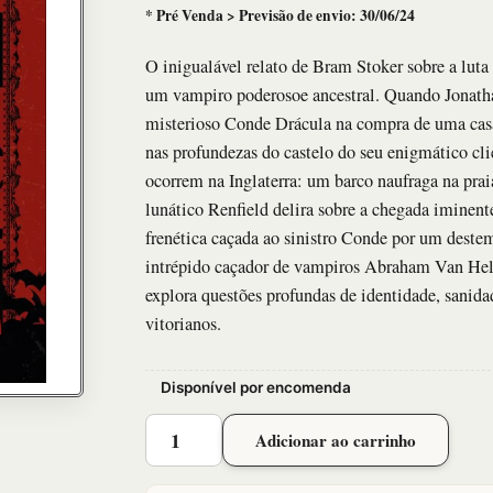
* Pré Venda > Previsão de envio: 30/06/24
O inigualável relato de Bram Stoker sobre a lut
um vampiro poderosoe ancestral. Quando Jonathan
misterioso Conde Drácula na compra de uma casa
nas profundezas do castelo do seu enigmático cl
ocorrem na Inglaterra: um barco naufraga na prai
lunático Renfield delira sobre a chegada iminent
frenética caçada ao sinistro Conde por um destem
intrépido caçador de vampiros Abraham Van Hels
explora questões profundas de identidade, sanida
vitorianos.
Disponível por encomenda
Dracula
Adicionar ao carrinho
quantidade