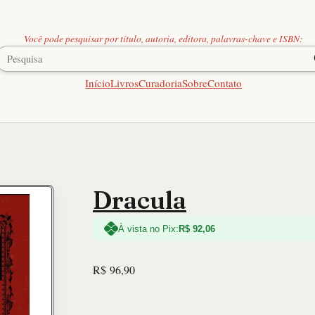
Você pode pesquisar por título, autoria, editora, palavras-chave e ISBN:
Início
Livros
Curadoria
Sobre
Contato
Dracula
À vista no Pix:
R$
92,06
R$
96,90