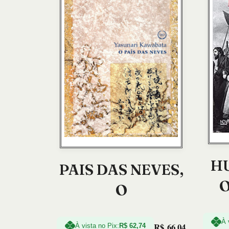
H
PAIS DAS NEVES,
O
O
À 
R$
66,04
À vista no Pix:
R$
62,74