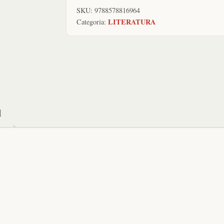
SKU:
9788578816964
LITERATURA
Categoria:
l