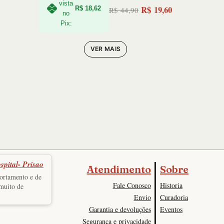
vista
R$
19,60
R$
18,62
R$
44,90
o
O
O
no
Pix:
preço
preço
original
atual
VER MAIS
era:
é:
R$ 44,90.
R$ 19,60.
spital- Prisao
Atendimento
Sobre
portamento e de
Fale Conosco
Historia
 muito de
Envio
Curadoria
Garantia e devoluções
Eventos
Segurança e privacidade