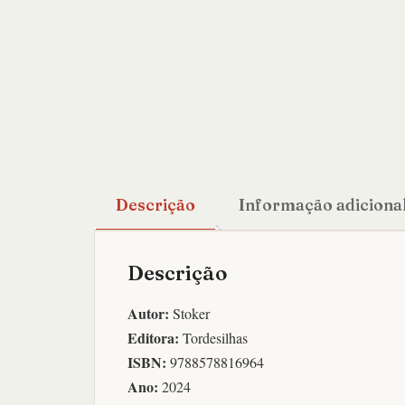
Descrição
Informação adiciona
Descrição
Autor:
Stoker
Editora:
Tordesilhas
ISBN:
9788578816964
Ano:
2024