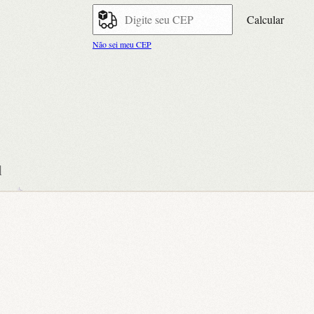
Calcular
Não sei meu CEP
l