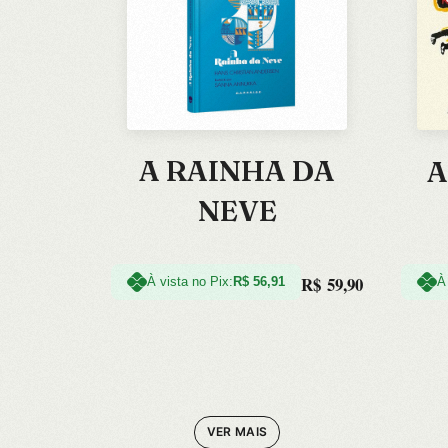
A RAINHA DA
A
NEVE
R$
59,90
À vista no Pix:
R$
56,91
À
VER MAIS