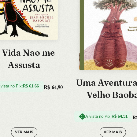
 Vida Nao me
Assusta
Uma Aventura
R$
64,90
 vista no Pix:
R$
61,66
Velho Baob
R
À vista no Pix:
R$
64,51
VER MAIS
VER MAIS