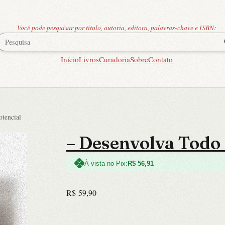
Você pode pesquisar por título, autoria, editora, palavras-chave e ISBN:
Início
Livros
Curadoria
Sobre
Contato
tencial
– Desenvolva Todo 
À vista no Pix:
R$
56,91
R$
59,90