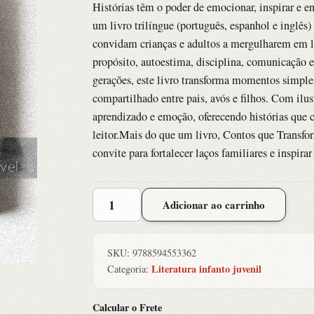
Histórias têm o poder de emocionar, inspirar e 
um livro trilíngue (português, espanhol e inglês)
convidam crianças e adultos a mergulharem em li
propósito, autoestima, disciplina, comunicação 
gerações, este livro transforma momentos simples
compartilhado entre pais, avós e filhos. Com ilust
aprendizado e emoção, oferecendo histórias que
leitor.Mais do que um livro, Contos que Transf
convite para fortalecer laços familiares e inspira
-
Adicionar ao carrinho
Desenvolva
Todo
Seu
SKU:
9788594553362
Potencial
Literatura infanto juvenil
Categoria:
quantidade
Calcular o Frete