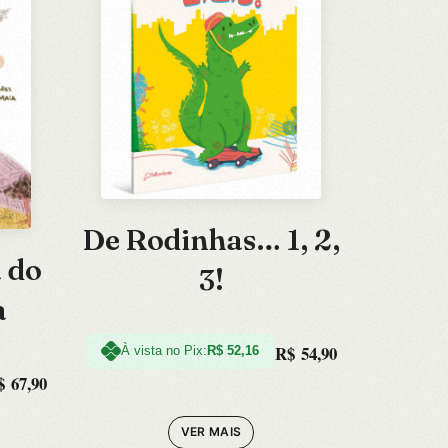
De Rodinhas… 1, 2,
 do
3!
a
R$
54,90
À vista no Pix:
R$
52,16
$
67,90
VER MAIS