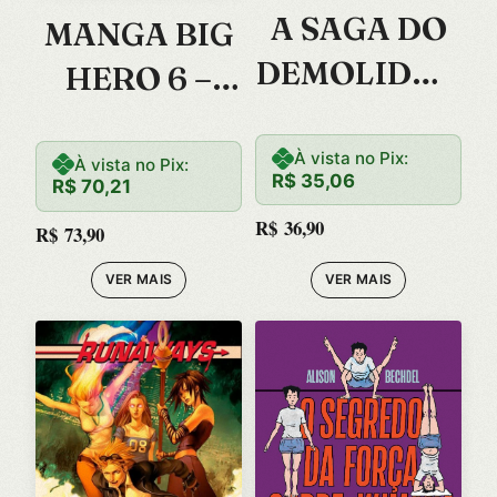
A SAGA DO
MANGA BIG
DEMOLIDOR
HERO 6 –
– VOL. 06
VOLUME 1 –
O MANGA
À vista no Pix:
À vista no Pix:
R$
35,06
R$
70,21
DO FILME
R$
36,90
R$
73,90
VER MAIS
VER MAIS