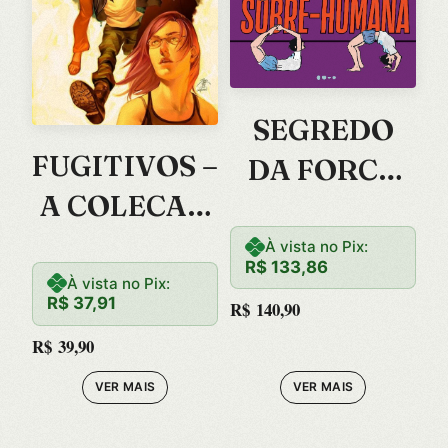
SEGREDO
FUGITIVOS –
DA FORCA
A COLECAO
SOBRE-
VOL. 4
HUMANA, O
À vista no Pix:
R$
133,86
À vista no Pix:
R$
37,91
R$
140,90
R$
39,90
VER MAIS
VER MAIS