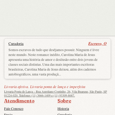
Escravo, O
Curadoria
Somos escravos de tudo que desêjamos possuir. Ninguem é livre
neste mundo. Neste romance inédito, Carolina Maria de Jesus
apresenta uma história de amor e desilusão entre dois jovens de
classes sociais distintas. Uma das mais importantes escritoras
brasileiras, Carolina Maria de Jesus deixou, além dos cadernos
autobiográficos, uma vasta produçã...
Livraria afetiva. Livraria ponta de lança e imperfeita
Livraria Ponta de Lança – Rua Aureliano Coutinho, 26, Vila Buarque, São Paulo, SP
01224-020. Telefones (11) 3666-1409 e (11) 93309-8687.
Atendimento
Sobre
Fale Conosco
Historia
Envio
Curadoria